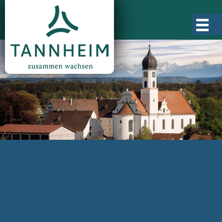
Gemeinde Tannheim
Ortsgeschichte
Ortsteile
Ortsplan
Zahlen, Daten, Fakten
Rathaus & Verwaltung
Aktuelles