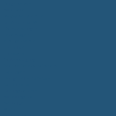
Bürgerservice
Mitarbeiter
Wegweiser von A - Z
Serviceportal BW
Dienstleistungen
Lebenslagen
e-Bürgerdienste
Formulare
Fundsachen
Müllentsorgung
Notrufe/Bereitschaftsdienst
Satzungen
Dorfgemeinschaftshaus
Gemeinderat
Sitzungsberichte
Mitteilungsblatt
Neubürger
Wahlen
Bürgermeisterwahl 2023