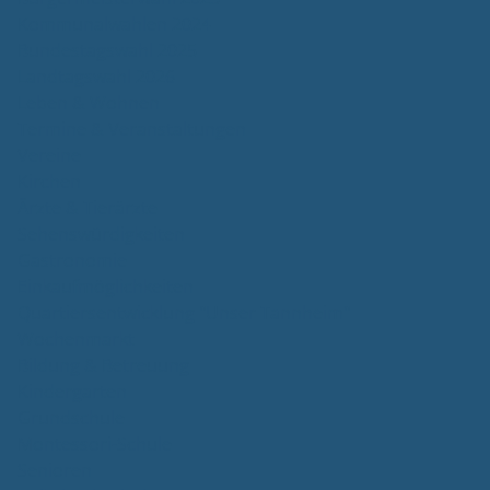
Kommunalwahlen 2024
Bundestagswahl 2025
Landtagswahl 2026
Leben & Wohnen
Termine & Veranstaltungen
Vereine
Kirchen
Ärzte & Tierärzte
Sehenswürdigkeiten
Gastronomie
Einkaufmöglichkeiten
Quartiersentwicklung "Unser Tannheim"
Wochenmarkt
Bildung & Betreuung
Kindergarten
Grundschule
Montessori-Schule
Senioren