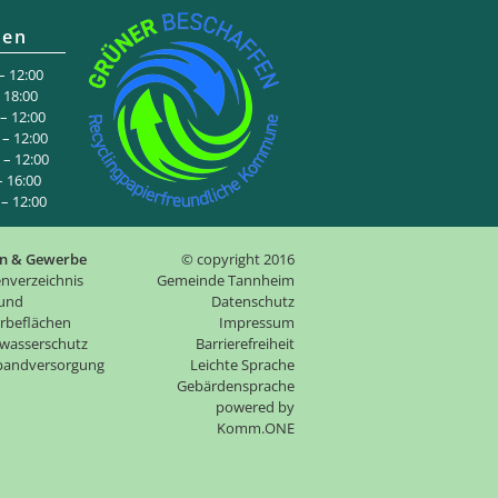
ten
 12:00
:00
 12:00
– 12:00
– 12:00
6:00
 12:00
n & Gewerbe
© copyright 2016
nverzeichnis
Gemeinde Tannheim
 und
Datenschutz
rbeflächen
Impressum
wasserschutz
Barrierefreiheit
tbandversorgung
Leichte Sprache
Gebärdensprache
p
owered by
Komm.ONE