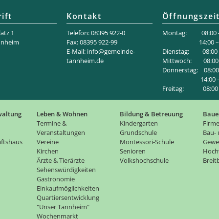
ift
Kontakt
Öffnungszei
atz 1
Telefon: 08395 922-0
Montag: 08:00 –
nnheim
Fax: 08395 922-99
14:00 – 18
E-Mail:
info@gemeinde-
Dienstag: 08:00 –
tannheim.de
Mittwoch: 08:00 
Donnerstag: 08:00 
14:00 – 1
Freitag: 08:00 –
waltung
Leben & Wohnen
Bildung & Betreuung
Baue
Termine &
Kindergarten
Firme
Veranstaltungen
Grundschule
Bau-
ftshaus
Vereine
Montessori-Schule
Gewe
Kirchen
Senioren
Hoch
Ärzte & Tierärzte
Volkshochschule
Brei
Sehenswürdigkeiten
Gastronomie
Einkaufmöglichkeiten
Quartiersentwicklung
"Unser Tannheim"
Wochenmarkt