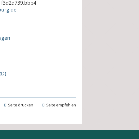
f1f3d2d739.bbb4
burg.de
ragen
RD)
Seite drucken
Seite empfehlen