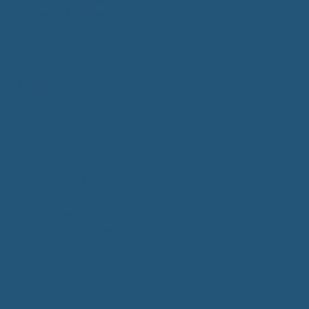
Kommunalwahlen 2024
Bundestagswahl 2025
Landtagswahl 2026
Leben & Wohnen
Termine & Veranstaltungen
Vereine
Kirchen
Ärzte & Tierärzte
Sehenswürdigkeiten
Gastronomie
Einkaufmöglichkeiten
Quartiersentwicklung "Unser Tannheim"
Wochenmarkt
Bildung & Betreuung
Kindergarten
Grundschule
Montessori-Schule
Senioren