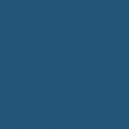
Bürgerservice
Mitarbeiter
Wegweiser von A - Z
Serviceportal BW
Dienstleistungen
Lebenslagen
e-Bürgerdienste
Formulare
Fundsachen
Müllentsorgung
Notrufe/Bereitschaftsdienst
Satzungen
Dorfgemeinschaftshaus
Gemeinderat
Sitzungsberichte
Mitteilungsblatt
Neubürger
Wahlen
Bürgermeisterwahl 2023