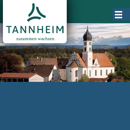
Gemeinde Tannheim
Ortsgeschichte
Ortsteile
Ortsplan
Zahlen, Daten, Fakten
Rathaus & Verwaltung
Aktuelles