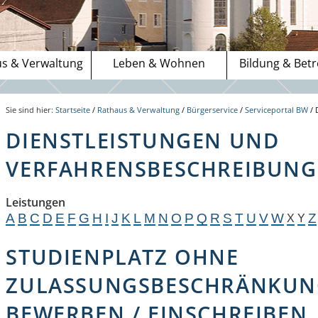
s & Verwaltung
Leben & Wohnen
Bildung & Bet
Sie sind hier:
Startseite
/
Rathaus & Verwaltung
/
Bürgerservice
/
Serviceportal BW
/
DIENSTLEISTUNGEN UND
VERFAHRENSBESCHREIBUNGE
Leistungen
A
B
C
D
E
F
G
H
I
J
K
L
M
N
O
P
Q
R
S
T
U
V
W
Z
X
Y
STUDIENPLATZ OHNE
ZULASSUNGSBESCHRÄNKUNG
BEWERBEN / EINSCHREIBEN