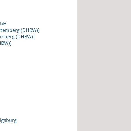
mbH
ttemberg (DHBW)]
temberg (DHBW)]
HBW)]
wigsburg