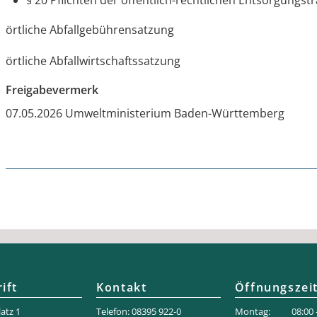
§ 20 Pflichten der öffentlich-rechtlichen Entsorgungst
örtliche Abfallgebührensatzung
örtliche Abfallwirtschaftssatzung
Freigabevermerk
07.05.2026 Umweltministerium Baden-Württemberg
ift
Kontakt
Öffnungszei
atz 1
Telefon: 08395 922-0
Montag: 08:00 –