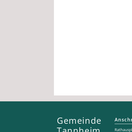
Gemeinde
Anschr
Tannheim
Rathaus­pl