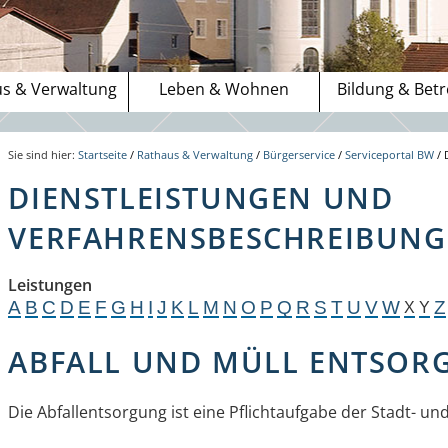
s & Verwaltung
Leben & Wohnen
Bildung & Bet
Sie sind hier:
Startseite
/
Rathaus & Verwaltung
/
Bürgerservice
/
Serviceportal BW
/
DIENSTLEISTUNGEN UND
VERFAHRENSBESCHREIBUNGE
Leistungen
A
B
C
D
E
F
G
H
I
J
K
L
M
N
O
P
Q
R
S
T
U
V
W
Z
X
Y
ABFALL UND MÜLL ENTSOR
Die Abfallentsorgung ist eine Pflichtaufgabe der Stadt- un