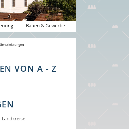
reuung
Bauen & Gewerbe
Dienstleistungen
N VON A - Z
GEN
d Landkreise.