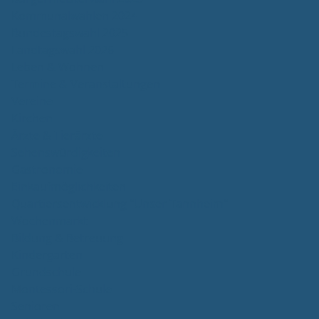
Kommunalwahlen 2024
Bundestagswahl 2025
Landtagswahl 2026
Leben & Wohnen
Termine & Veranstaltungen
Vereine
Kirchen
Ärzte & Tierärzte
Sehenswürdigkeiten
Gastronomie
Einkaufmöglichkeiten
Quartiersentwicklung "Unser Tannheim"
Wochenmarkt
Bildung & Betreuung
Kindergarten
Grundschule
Montessori-Schule
Senioren