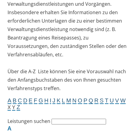
Verwaltungsdienstleistungen und Vorgängen.
Insbesondere erhalten Sie Informationen zu den
erforderlichen Unterlagen die zu einer bestimmen
Verwaltungsdienstleistung notwendig sind (z. B.
Beantragung eines Reisepasses), zu
Voraussetzungen, den zuständigen Stellen oder den
Verfahrensabläufen, etc.
Über die A-Z Liste können Sie eine Vorauswahl nach
den Anfangsbuchstaben des von Ihnen gesuchten
Verfahrenstyps treffen.
A
B
C
D
E
F
G
H
I
J
K
L
M
N
O
P
Q
R
S
T
U
V
W
Z
X
Y
Leistungen suchen
A