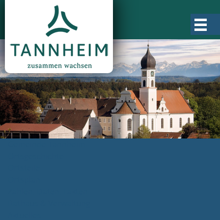
Gemeinde Tannheim
Ortsgeschichte
Ortsteile
Ortsplan
Zahlen, Daten, Fakten
Rathaus & Verwaltung
Aktuelles