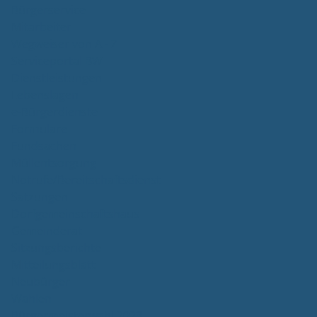
Bürgerservice
Mitarbeiter
Wegweiser von A - Z
Serviceportal BW
Dienstleistungen
Lebenslagen
e-Bürgerdienste
Formulare
Fundsachen
Müllentsorgung
Notrufe/Bereitschaftsdienst
Satzungen
Dorfgemeinschaftshaus
Gemeinderat
Sitzungsberichte
Mitteilungsblatt
Neubürger
Wahlen
Bürgermeisterwahl 2023