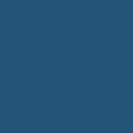
Bürgerservice
Mitarbeiter
Wegweiser von A - Z
Serviceportal BW
Dienstleistungen
Lebenslagen
e-Bürgerdienste
Formulare
Fundsachen
Müllentsorgung
Notrufe/Bereitschaftsdienst
Satzungen
Dorfgemeinschaftshaus
Gemeinderat
Sitzungsberichte
Mitteilungsblatt
Neubürger
Wahlen
Bürgermeisterwahl 2023