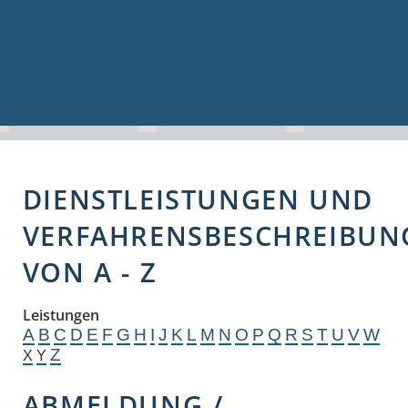
Volkshochschule
Bauen & Gewerbe
Firmenverzeichnis
Bau- und Gewerbeflächen
Hochwasserschutz
Breitbandversorgung
DIENSTLEISTUNGEN UND
VERFAHRENSBESCHREIBUN
VON A - Z
Leistungen
A
B
C
D
E
F
G
H
I
J
K
L
M
N
O
P
Q
R
S
T
U
V
W
Z
X
Y
ABMELDUNG /