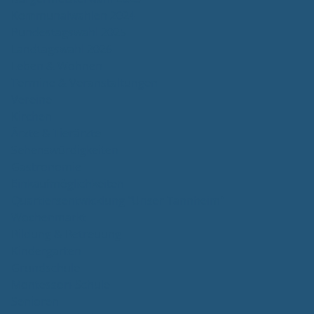
Kommunalwahlen 2024
Bundestagswahl 2025
Landtagswahl 2026
Leben & Wohnen
Termine & Veranstaltungen
Vereine
Kirchen
Ärzte & Tierärzte
Sehenswürdigkeiten
Gastronomie
Einkaufmöglichkeiten
Quartiersentwicklung "Unser Tannheim"
Wochenmarkt
Bildung & Betreuung
Kindergarten
Grundschule
Montessori-Schule
Senioren