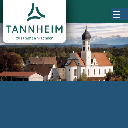
Gemeinde Tannheim
Ortsgeschichte
Ortsteile
Ortsplan
Zahlen, Daten, Fakten
Rathaus & Verwaltung
Aktuelles