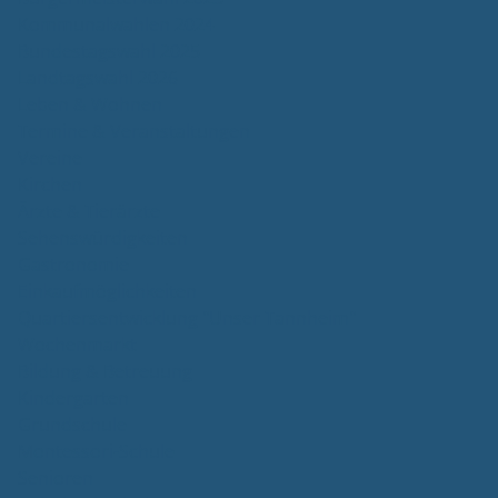
Kommunalwahlen 2024
Bundestagswahl 2025
Landtagswahl 2026
Leben & Wohnen
Termine & Veranstaltungen
Vereine
Kirchen
Ärzte & Tierärzte
Sehenswürdigkeiten
Gastronomie
Einkaufmöglichkeiten
Quartiersentwicklung "Unser Tannheim"
Wochenmarkt
Bildung & Betreuung
Kindergarten
Grundschule
Montessori-Schule
Senioren