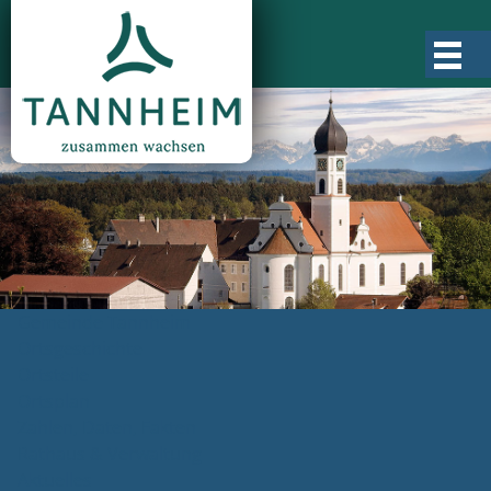
Gemeinde Tannheim
Ortsgeschichte
Ortsteile
Ortsplan
Zahlen, Daten, Fakten
Rathaus & Verwaltung
Aktuelles