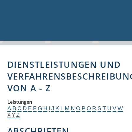
Volkshochschule
Bauen & Gewerbe
Firmenverzeichnis
Bau- und Gewerbeflächen
Hochwasserschutz
Breitbandversorgung
DIENSTLEISTUNGEN UND
VERFAHRENSBESCHREIBUN
VON A - Z
Leistungen
A
B
C
D
E
F
G
H
I
J
K
L
M
N
O
P
Q
R
S
T
U
V
W
Z
X
Y
ABSCHRIFTEN,