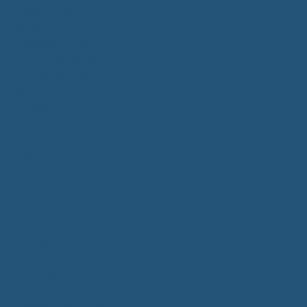
Bürgerservice
Mitarbeiter
Wegweiser von A - Z
Serviceportal BW
Dienstleistungen
Lebenslagen
e-Bürgerdienste
Formulare
Fundsachen
Müllentsorgung
Notrufe/Bereitschaftsdienst
Satzungen
Dorfgemeinschaftshaus
Gemeinderat
Sitzungsberichte
Mitteilungsblatt
Neubürger
Wahlen
Bürgermeisterwahl 2023