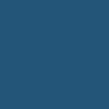
Kommunalwahlen 2024
Bundestagswahl 2025
Landtagswahl 2026
Leben & Wohnen
Termine & Veranstaltungen
Vereine
Kirchen
Ärzte & Tierärzte
Sehenswürdigkeiten
Gastronomie
Einkaufmöglichkeiten
Quartiersentwicklung "Unser Tannheim"
Wochenmarkt
Bildung & Betreuung
Kindergarten
Grundschule
Montessori-Schule
Senioren