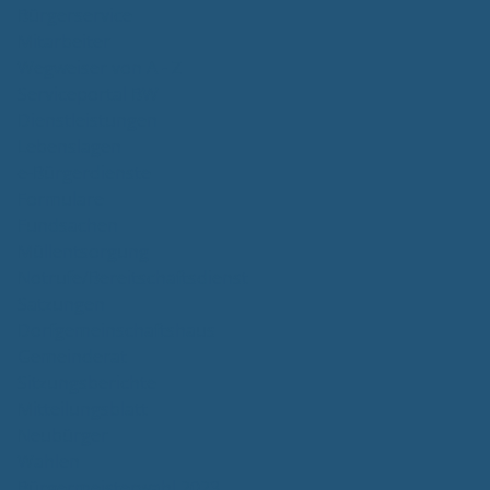
Bürgerservice
Mitarbeiter
Wegweiser von A - Z
Serviceportal BW
Dienstleistungen
Lebenslagen
e-Bürgerdienste
Formulare
Fundsachen
Müllentsorgung
Notrufe/Bereitschaftsdienst
Satzungen
Dorfgemeinschaftshaus
Gemeinderat
Sitzungsberichte
Mitteilungsblatt
Neubürger
Wahlen
Bürgermeisterwahl 2023