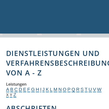
Volkshochschule
Bauen & Gewerbe
Firmenverzeichnis
Bau- und Gewerbeflächen
Hochwasserschutz
Breitbandversorgung
DIENSTLEISTUNGEN UND
VERFAHRENSBESCHREIBUN
VON A - Z
Leistungen
A
B
C
D
E
F
G
H
I
J
K
L
M
N
O
P
Q
R
S
T
U
V
W
Z
X
Y
ABSCHRIFTEN,