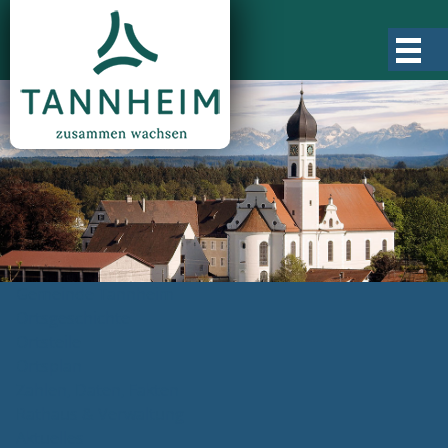
Gemeinde Tannheim
Ortsgeschichte
Ortsteile
Ortsplan
Zahlen, Daten, Fakten
Rathaus & Verwaltung
Aktuelles