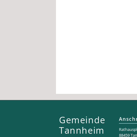
Gemeinde
Anschr
Tannheim
Rathaus­pl
88459 Ta