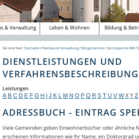
s & Verwaltung
Leben & Wohnen
Bildung & Bet
Sie sind hier:
Startseite
/
Rathaus & Verwaltung
/
Bürgerservice
/
Serviceportal BW
/
DIENSTLEISTUNGEN UND
VERFAHRENSBESCHREIBUNGE
Leistungen
A
B
C
D
E
F
G
H
I
J
K
L
M
N
O
P
Q
R
S
T
U
V
W
Z
X
Y
ADRESSBUCH - EINTRAG SPE
Viele Gemeinden geben Einwohnerbücher oder ähnliche N
erscheinen Informationen wie Ihr Name, ein Doktorgrad un