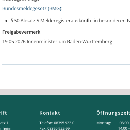
Bundesmeldegesetz (BMG)
:
§ 50 Absatz 5 Melderegisterauskünfte in besonderen F
Freigabevermerk
19.05.2026 Innenministerium Baden-Württemberg
ift
Kontakt
Öffnungszei
atz 1
Telefon: 08395 922-0
Montag: 08:00 –
nnheim
Fax: 08395 922-99
14:00 – 18