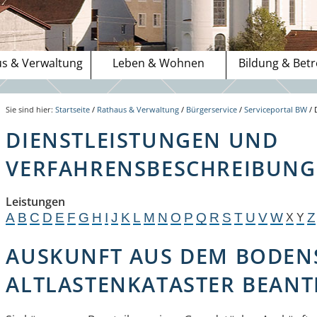
s & Verwaltung
Leben & Wohnen
Bildung & Bet
Sie sind hier:
Startseite
/
Rathaus & Verwaltung
/
Bürgerservice
/
Serviceportal BW
/
DIENSTLEISTUNGEN UND
VERFAHRENSBESCHREIBUNGE
Leistungen
A
B
C
D
E
F
G
H
I
J
K
L
M
N
O
P
Q
R
S
T
U
V
W
Z
X
Y
AUSKUNFT AUS DEM BODEN
ALTLASTENKATASTER BEAN