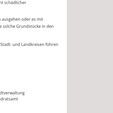
ht schädlicher
n ausg
e
hen oder es mit
ie solche Grundstücke in den
Stadt- und Landkreisen führen
adtverwaltung
andratsamt