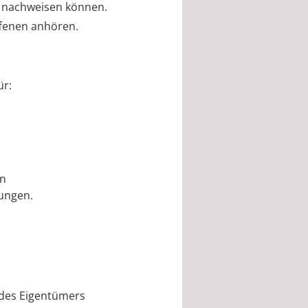
g nachweisen können.
ffenen anhören.
ür:
en
rungen.
 des Eigentümers