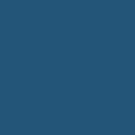
Kommunalwahlen 2024
Bundestagswahl 2025
Landtagswahl 2026
Leben & Wohnen
Termine & Veranstaltungen
Vereine
Kirchen
Ärzte & Tierärzte
Sehenswürdigkeiten
Gastronomie
Einkaufmöglichkeiten
Quartiersentwicklung "Unser Tannheim"
Wochenmarkt
Bildung & Betreuung
Kindergarten
Grundschule
Montessori-Schule
Senioren