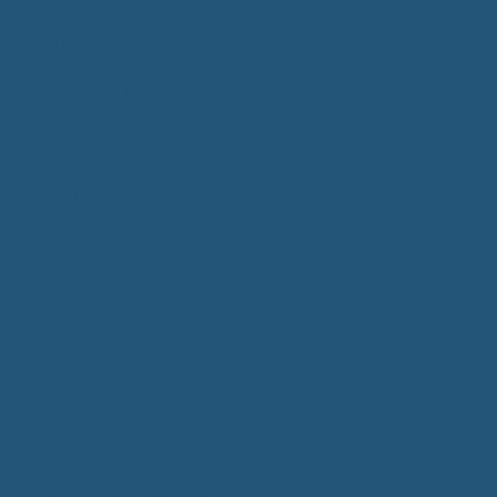
Bürgerservice
Mitarbeiter
Wegweiser von A - Z
Serviceportal BW
Dienstleistungen
Lebenslagen
e-Bürgerdienste
Formulare
Fundsachen
Müllentsorgung
Notrufe/Bereitschaftsdienst
Satzungen
Dorfgemeinschaftshaus
Gemeinderat
Sitzungsberichte
Mitteilungsblatt
Neubürger
Wahlen
Bürgermeisterwahl 2023