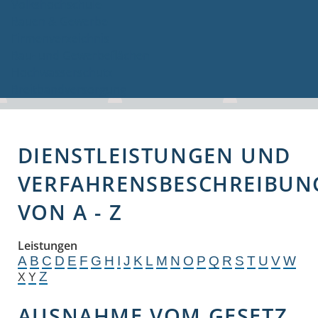
Volkshochschule
Bauen & Gewerbe
Firmenverzeichnis
Bau- und Gewerbeflächen
Hochwasserschutz
Breitbandversorgung
DIENSTLEISTUNGEN UND
VERFAHRENSBESCHREIBUN
VON A - Z
Leistungen
A
B
C
D
E
F
G
H
I
J
K
L
M
N
O
P
Q
R
S
T
U
V
W
Z
X
Y
AUSNAHME VOM GESETZ