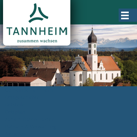
Gemeinde Tannheim
Ortsgeschichte
Ortsteile
Ortsplan
Zahlen, Daten, Fakten
Rathaus & Verwaltung
Aktuelles