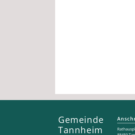
Gemeinde
Anschr
Tannheim
Rathaus­pl
88459 Ta