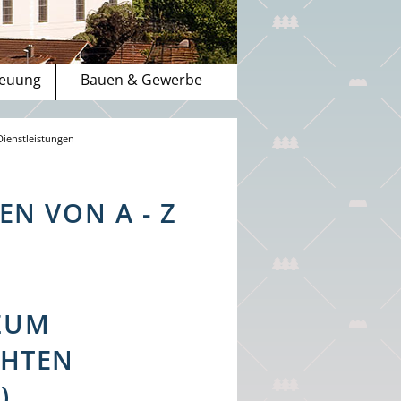
reuung
Bauen & Gewerbe
Dienstleistungen
N VON A - Z
ZUM
CHTEN
)