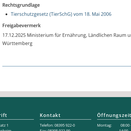
Rechtsgrundlage
Tierschutzgesetz (TierSchG) vom 18. Mai 2006
Freigabevermerk
17.12.2025 Ministerium für Ernährung, Ländlichen Raum 
Württemberg
ift
Kontakt
Öffnungszei
atz 1
Telefon: 08395 922-0
Montag: 08:00 –
nnheim
Fax: 08395 922-99
14:00 – 18