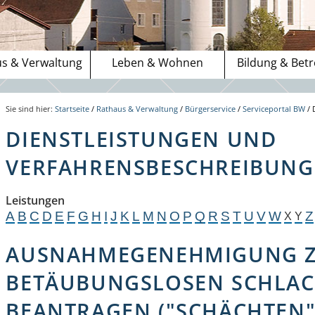
s & Verwaltung
Leben & Wohnen
Bildung & Bet
Sie sind hier:
Startseite
/
Rathaus & Verwaltung
/
Bürgerservice
/
Serviceportal BW
/
DIENSTLEISTUNGEN UND
VERFAHRENSBESCHREIBUNGE
Leistungen
A
B
C
D
E
F
G
H
I
J
K
L
M
N
O
P
Q
R
S
T
U
V
W
Z
X
Y
AUSNAHMEGENEHMIGUNG 
BETÄUBUNGSLOSEN SCHLA
BEANTRAGEN ("SCHÄCHTEN"