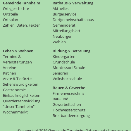
Gemeinde Tannheim
Rathaus & Verwaltung
Ortsgeschichte
Aktuelles
Ortsteile
Bürgerservice
Ortsplan
Dorfgemeinschaftshaus
Zahlen, Daten, Fakten
Gemeinderat
Mitteilungsblatt
Neubürger
Wahlen
Leben & Wohnen
Bildung & Betreuung
Termine &
Kindergarten
Veranstaltungen
Grundschule
Vereine
Montessori-Schule
Kirchen
Senioren
Ärzte & Tierärzte
Volkshochschule
Sehenswürdigkeiten
Bauen & Gewerbe
Gastronomie
Firmenverzeichnis
Einkaufmöglichkeiten
Bau- und
Quartiersentwicklung
Gewerbeflächen
"Unser Tannheim"
Hochwasserschutz
Wochenmarkt
Breitbandversorgung
© copyright 2016 Gemeinde Tannheim
Datenschutz
Impressum