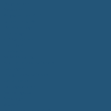
Bürgerservice
Mitarbeiter
Wegweiser von A - Z
Serviceportal BW
Dienstleistungen
Lebenslagen
e-Bürgerdienste
Formulare
Fundsachen
Müllentsorgung
Notrufe/Bereitschaftsdienst
Satzungen
Dorfgemeinschaftshaus
Gemeinderat
Sitzungsberichte
Mitteilungsblatt
Neubürger
Wahlen
Bürgermeisterwahl 2023