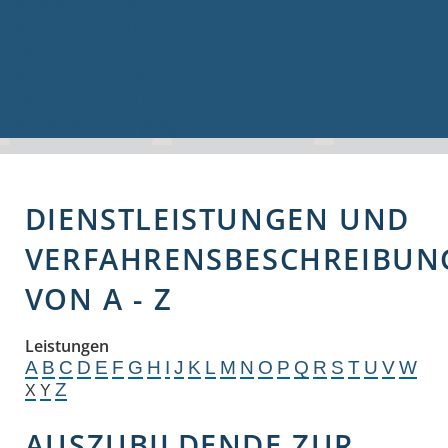
Volkshochschule
Bauen & Gewerbe
Firmenverzeichnis
Bau- und Gewerbeflächen
Hochwasserschutz
Breitbandversorgung
DIENSTLEISTUNGEN UND
VERFAHRENSBESCHREIBUN
VON A - Z
Leistungen
A
B
C
D
E
F
G
H
I
J
K
L
M
N
O
P
Q
R
S
T
U
V
W
Z
X
Y
AUSZUBILDENDE ZUR