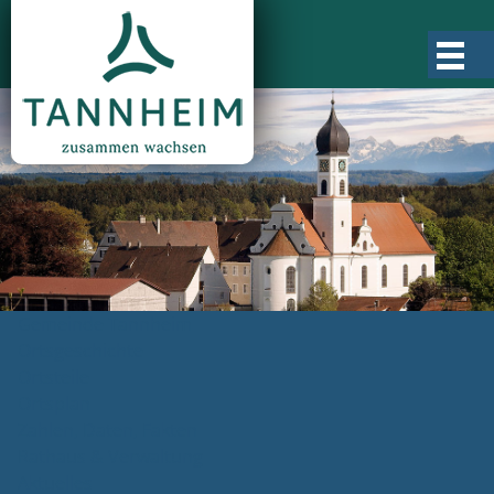
Gemeinde Tannheim
Ortsgeschichte
Ortsteile
Ortsplan
Zahlen, Daten, Fakten
Rathaus & Verwaltung
Aktuelles