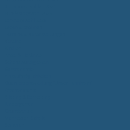
Kommunalwahlen 2024
Bundestagswahl 2025
Landtagswahl 2026
Leben & Wohnen
Termine & Veranstaltungen
Vereine
Kirchen
Ärzte & Tierärzte
Sehenswürdigkeiten
Gastronomie
Einkaufmöglichkeiten
Quartiersentwicklung "Unser Tannheim"
Wochenmarkt
Bildung & Betreuung
Kindergarten
Grundschule
Montessori-Schule
Senioren