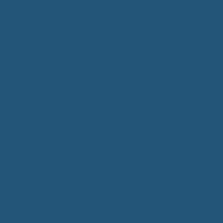
Bürgerservice
Mitarbeiter
Wegweiser von A - Z
Serviceportal BW
Dienstleistungen
Lebenslagen
e-Bürgerdienste
Formulare
Fundsachen
Müllentsorgung
Notrufe/Bereitschaftsdienst
Satzungen
Dorfgemeinschaftshaus
Gemeinderat
Sitzungsberichte
Mitteilungsblatt
Neubürger
Wahlen
Bürgermeisterwahl 2023