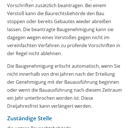
Vorschriften zusätzlich beantragen. Bei einem
Verstoß kann die Baurechtsbehörde den Bau
stoppen oder bereits Gebautes wieder abreißen
lassen. Die beantragte Baug
e
nehmigung kann sie
dagegen wegen eines Ve
r
stoßes gegen nicht im
vereinfachten Verfahren zu prüfende Vo
r
schriften in
der Regel nicht ablehnen.
Die Baugenehmigung erlischt
automatisch
, wenn Sie
nicht inne
r
halb von drei Jahren nach der Erteilung
der Genehmigung mit der Bauausführung beginnen
oder wenn die Bauausführung nach di
e
sem Zeitraum
ein Jahr unterbrochen worden ist. Die
se
Dreijahre
s
frist
kann verlängert werden.
Zuständige Stelle