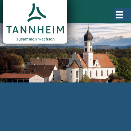
Gemeinde Tannheim
Ortsgeschichte
Ortsteile
Ortsplan
Zahlen, Daten, Fakten
Rathaus & Verwaltung
Aktuelles