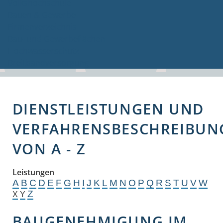
Volkshochschule
Bauen & Gewerbe
Firmenverzeichnis
Bau- und Gewerbeflächen
Hochwasserschutz
Breitbandversorgung
DIENSTLEISTUNGEN UND
VERFAHRENSBESCHREIBUN
VON A - Z
Leistungen
A
B
C
D
E
F
G
H
I
J
K
L
M
N
O
P
Q
R
S
T
U
V
W
Z
X
Y
BAUGENEHMIGUNG IM