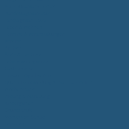
Kommunalwahlen 2024
Bundestagswahl 2025
Landtagswahl 2026
Leben & Wohnen
Termine & Veranstaltungen
Vereine
Kirchen
Ärzte & Tierärzte
Sehenswürdigkeiten
Gastronomie
Einkaufmöglichkeiten
Quartiersentwicklung "Unser Tannheim"
Wochenmarkt
Bildung & Betreuung
Kindergarten
Grundschule
Montessori-Schule
Senioren