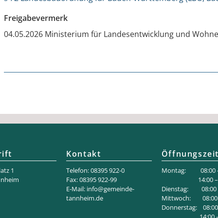
Freigabevermerk
04.05.2026 Ministerium für Landesentwicklung und Woh
ift
Kontakt
Öffnungszei
atz 1
Telefon: 08395 922-0
Montag: 08:00 –
nnheim
Fax: 08395 922-99
14:00 – 18
E-Mail:
info@gemeinde-
Dienstag: 08:00 –
tannheim.de
Mittwoch: 08:00 
Donnerstag: 08:00 
14:00 – 1