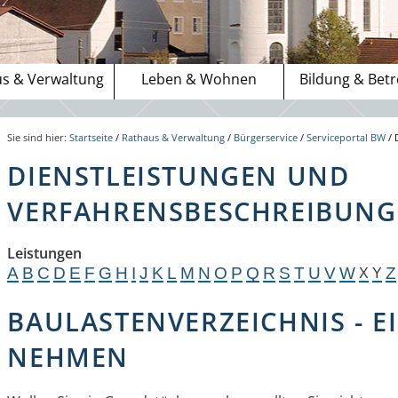
s & Verwaltung
Leben & Wohnen
Bildung & Bet
Sie sind hier:
Startseite
/
Rathaus & Verwaltung
/
Bürgerservice
/
Serviceportal BW
/
DIENSTLEISTUNGEN UND
VERFAHRENSBESCHREIBUNGE
Leistungen
A
B
C
D
E
F
G
H
I
J
K
L
M
N
O
P
Q
R
S
T
U
V
W
Z
X
Y
BAULASTENVERZEICHNIS - E
NEHMEN