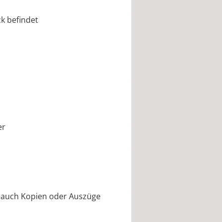
k befindet
er
e auch Kopien oder Auszüge