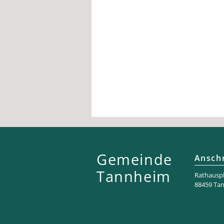
Gemeinde
Anschr
Tannheim
Rathaus­pl
88459 Ta