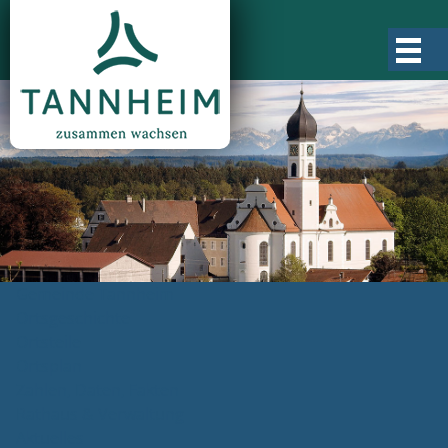
Gemeinde Tannheim
Ortsgeschichte
Ortsteile
Ortsplan
Zahlen, Daten, Fakten
Rathaus & Verwaltung
Aktuelles