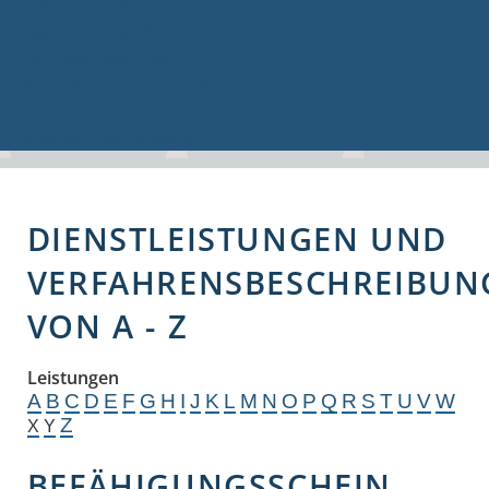
Volkshochschule
Bauen & Gewerbe
Firmenverzeichnis
Bau- und Gewerbeflächen
Hochwasserschutz
Breitbandversorgung
DIENSTLEISTUNGEN UND
VERFAHRENSBESCHREIBUN
VON A - Z
Leistungen
A
B
C
D
E
F
G
H
I
J
K
L
M
N
O
P
Q
R
S
T
U
V
W
Z
X
Y
BEFÄHIGUNGSSCHEIN