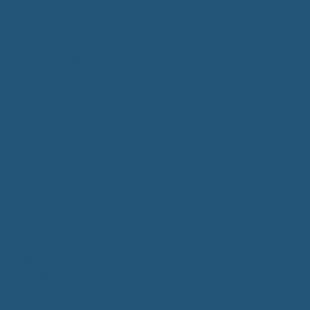
Bürgerservice
Mitarbeiter
Wegweiser von A - Z
Serviceportal BW
Dienstleistungen
Lebenslagen
e-Bürgerdienste
Formulare
Fundsachen
Müllentsorgung
Notrufe/Bereitschaftsdienst
Satzungen
Dorfgemeinschaftshaus
Gemeinderat
Sitzungsberichte
Mitteilungsblatt
Neubürger
Wahlen
Bürgermeisterwahl 2023