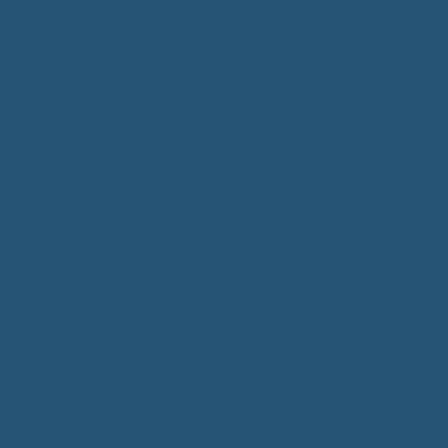
Kommunalwahlen 2024
Bundestagswahl 2025
Landtagswahl 2026
Leben & Wohnen
Termine & Veranstaltungen
Vereine
Kirchen
Ärzte & Tierärzte
Sehenswürdigkeiten
Gastronomie
Einkaufmöglichkeiten
Quartiersentwicklung "Unser Tannheim"
Wochenmarkt
Bildung & Betreuung
Kindergarten
Grundschule
Montessori-Schule
Senioren