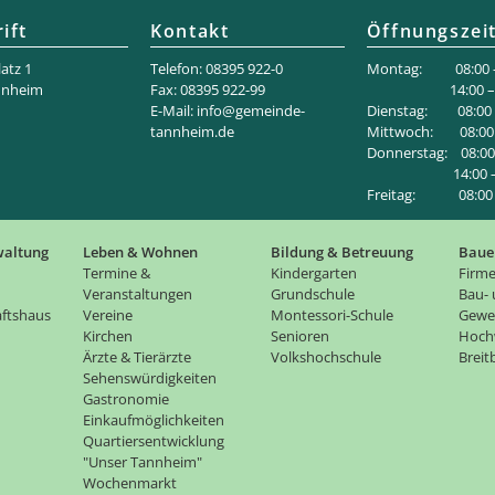
ift
Kontakt
Öffnungszei
atz 1
Telefon: 08395 922-0
Montag: 08:00 –
nnheim
Fax: 08395 922-99
14:00 – 18
E-Mail:
info@gemeinde-
Dienstag: 08:00 –
tannheim.de
Mittwoch: 08:00 
Donnerstag: 08:00 
14:00 – 1
Freitag: 08:00 –
waltung
Leben & Wohnen
Bildung & Betreuung
Baue
Termine &
Kindergarten
Firme
Veranstaltungen
Grundschule
Bau-
ftshaus
Vereine
Montessori-Schule
Gewe
Kirchen
Senioren
Hoch
Ärzte & Tierärzte
Volkshochschule
Brei
Sehenswürdigkeiten
Gastronomie
Einkaufmöglichkeiten
Quartiersentwicklung
"Unser Tannheim"
Wochenmarkt