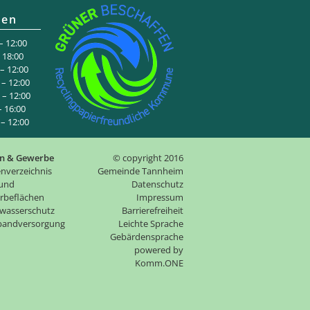
ten
 12:00
:00
 12:00
– 12:00
– 12:00
6:00
 12:00
n & Gewerbe
© copyright 2016
nverzeichnis
Gemeinde Tannheim
 und
Datenschutz
rbeflächen
Impressum
wasserschutz
Barrierefreiheit
tbandversorgung
Leichte Sprache
Gebärdensprache
p
owered by
Komm.ONE