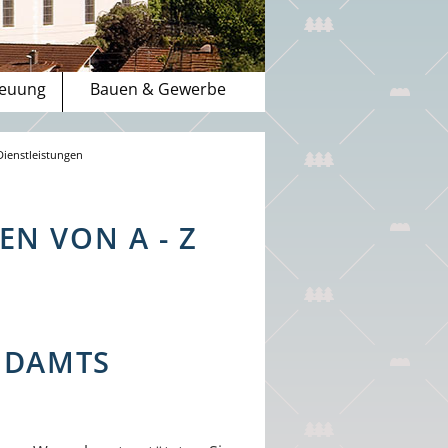
reuung
Bauen & Gewerbe
Dienstleistungen
N VON A - Z
NDAMTS