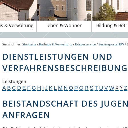
s & Verwaltung
Leben & Wohnen
Bildung & Bet
Sie sind hier:
Startseite
/
Rathaus & Verwaltung
/
Bürgerservice
/
Serviceportal BW
/
DIENSTLEISTUNGEN UND
VERFAHRENSBESCHREIBUNGE
Leistungen
A
B
C
D
E
F
G
H
I
J
K
L
M
N
O
P
Q
R
S
T
U
V
W
Z
X
Y
BEISTANDSCHAFT DES JUGE
ANFRAGEN