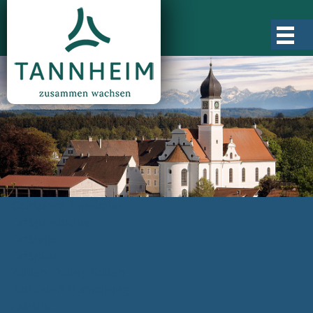
Gemeinde Tannheim
Ortsgeschichte
Ortsteile
Ortsplan
Zahlen, Daten, Fakten
Rathaus & Verwaltung
Aktuelles