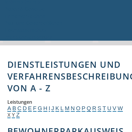
Volkshochschule
Bauen & Gewerbe
Firmenverzeichnis
Bau- und Gewerbeflächen
Hochwasserschutz
Breitbandversorgung
DIENSTLEISTUNGEN UND
VERFAHRENSBESCHREIBUN
VON A - Z
Leistungen
A
B
C
D
E
F
G
H
I
J
K
L
M
N
O
P
Q
R
S
T
U
V
W
Z
X
Y
BEWOHNERPARKAUSWEIS