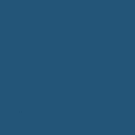
Bürgerservice
Mitarbeiter
Wegweiser von A - Z
Serviceportal BW
Dienstleistungen
Lebenslagen
e-Bürgerdienste
Formulare
Fundsachen
Müllentsorgung
Notrufe/Bereitschaftsdienst
Satzungen
Dorfgemeinschaftshaus
Gemeinderat
Sitzungsberichte
Mitteilungsblatt
Neubürger
Wahlen
Bürgermeisterwahl 2023