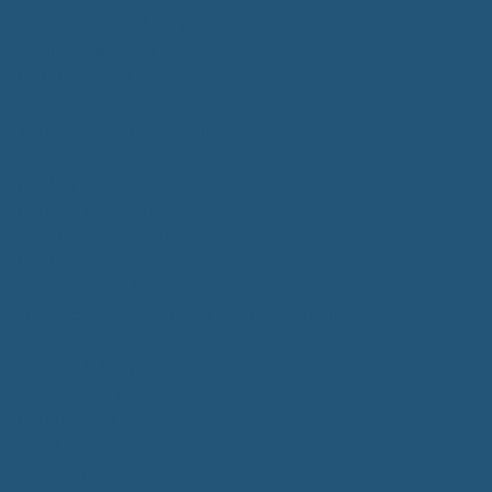
Kommunalwahlen 2024
Bundestagswahl 2025
Landtagswahl 2026
Leben & Wohnen
Termine & Veranstaltungen
Vereine
Kirchen
Ärzte & Tierärzte
Sehenswürdigkeiten
Gastronomie
Einkaufmöglichkeiten
Quartiersentwicklung "Unser Tannheim"
Wochenmarkt
Bildung & Betreuung
Kindergarten
Grundschule
Montessori-Schule
Senioren