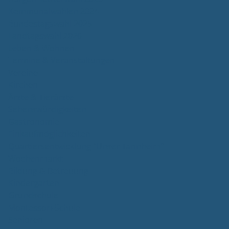
Kommunalwahlen 2024
Bundestagswahl 2025
Landtagswahl 2026
Leben & Wohnen
Termine & Veranstaltungen
Vereine
Kirchen
Ärzte & Tierärzte
Sehenswürdigkeiten
Gastronomie
Einkaufmöglichkeiten
Quartiersentwicklung "Unser Tannheim"
Wochenmarkt
Bildung & Betreuung
Kindergarten
Grundschule
Montessori-Schule
Senioren