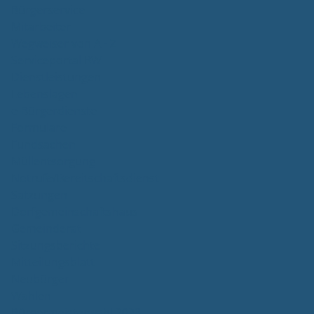
Bürgerservice
Mitarbeiter
Wegweiser von A - Z
Serviceportal BW
Dienstleistungen
Lebenslagen
e-Bürgerdienste
Formulare
Fundsachen
Müllentsorgung
Notrufe/Bereitschaftsdienst
Satzungen
Dorfgemeinschaftshaus
Gemeinderat
Sitzungsberichte
Mitteilungsblatt
Neubürger
Wahlen
Bürgermeisterwahl 2023