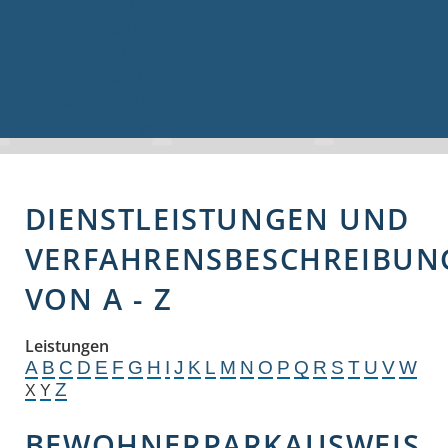
Volkshochschule
Bauen & Gewerbe
Firmenverzeichnis
Bau- und Gewerbeflächen
Hochwasserschutz
Breitbandversorgung
DIENSTLEISTUNGEN UND
VERFAHRENSBESCHREIBUN
VON A - Z
Leistungen
A
B
C
D
E
F
G
H
I
J
K
L
M
N
O
P
Q
R
S
T
U
V
W
Z
X
Y
BEWOHNERPARKAUSWEIS