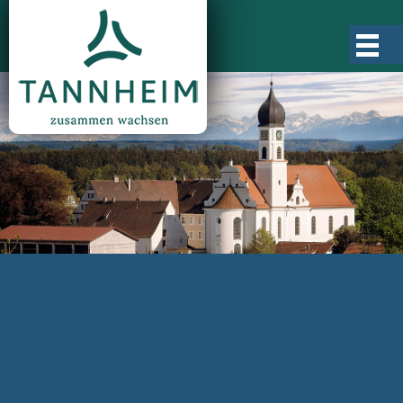
Gemeinde Tannheim
Ortsgeschichte
Ortsteile
Ortsplan
Zahlen, Daten, Fakten
Rathaus & Verwaltung
Aktuelles