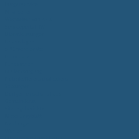
Bürgerservice
Mitarbeiter
Wegweiser von A - Z
Serviceportal BW
Dienstleistungen
Lebenslagen
e-Bürgerdienste
Formulare
Fundsachen
Müllentsorgung
Notrufe/Bereitschaftsdienst
Satzungen
Dorfgemeinschaftshaus
Gemeinderat
Sitzungsberichte
Mitteilungsblatt
Neubürger
Wahlen
Bürgermeisterwahl 2023