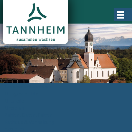
Gemeinde Tannheim
Ortsgeschichte
Ortsteile
Ortsplan
Zahlen, Daten, Fakten
Rathaus & Verwaltung
Aktuelles