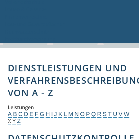
Volkshochschule
Bauen & Gewerbe
Firmenverzeichnis
Bau- und Gewerbeflächen
Hochwasserschutz
Breitbandversorgung
DIENSTLEISTUNGEN UND
VERFAHRENSBESCHREIBUN
VON A - Z
Leistungen
A
B
C
D
E
F
G
H
I
J
K
L
M
N
O
P
Q
R
S
T
U
V
W
Z
X
Y
DATENSCHUTZKONTROLLE