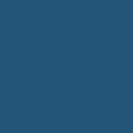
Kommunalwahlen 2024
Bundestagswahl 2025
Landtagswahl 2026
Leben & Wohnen
Termine & Veranstaltungen
Vereine
Kirchen
Ärzte & Tierärzte
Sehenswürdigkeiten
Gastronomie
Einkaufmöglichkeiten
Quartiersentwicklung "Unser Tannheim"
Wochenmarkt
Bildung & Betreuung
Kindergarten
Grundschule
Montessori-Schule
Senioren