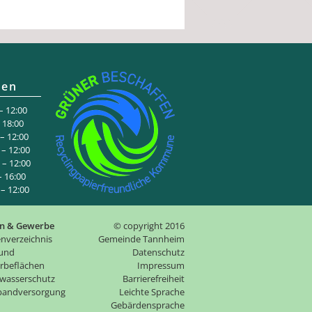
ten
 12:00
:00
 12:00
– 12:00
– 12:00
6:00
 12:00
n & Gewerbe
© copyright 2016
nverzeichnis
Gemeinde Tannheim
 und
Datenschutz
rbeflächen
Impressum
wasserschutz
Barrierefreiheit
tbandversorgung
Leichte Sprache
Gebärdensprache