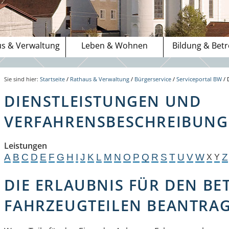
s & Verwaltung
Leben & Wohnen
Bildung & Bet
Sie sind hier:
Startseite
/
Rathaus & Verwaltung
/
Bürgerservice
/
Serviceportal BW
/
DIENSTLEISTUNGEN UND
VERFAHRENSBESCHREIBUNGE
Leistungen
A
B
C
D
E
F
G
H
I
J
K
L
M
N
O
P
Q
R
S
T
U
V
W
Z
X
Y
DIE ERLAUBNIS FÜR DEN BE
FAHRZEUGTEILEN BEANTRA