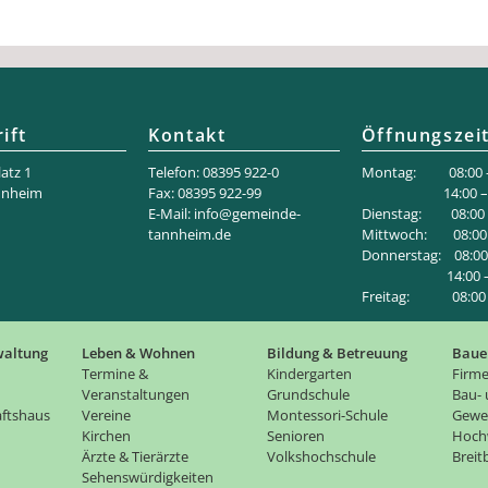
ift
Kontakt
Öffnungszei
atz 1
Telefon: 08395 922-0
Montag: 08:00 –
nnheim
Fax: 08395 922-99
14:00 – 18
E-Mail:
info@gemeinde-
Dienstag: 08:00 –
tannheim.de
Mittwoch: 08:00 
Donnerstag: 08:00 
14:00 – 1
Freitag: 08:00 –
waltung
Leben & Wohnen
Bildung & Betreuung
Baue
Termine &
Kindergarten
Firme
Veranstaltungen
Grundschule
Bau-
ftshaus
Vereine
Montessori-Schule
Gewe
Kirchen
Senioren
Hoch
Ärzte & Tierärzte
Volkshochschule
Brei
Sehenswürdigkeiten