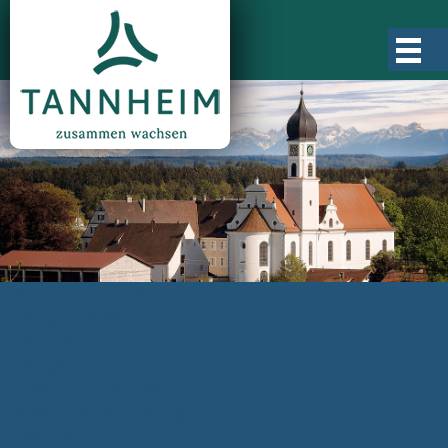
Gemeinde Tannheim
Ortsgeschichte
Ortsteile
Ortsplan
Zahlen, Daten, Fakten
Rathaus & Verwaltung
Aktuelles