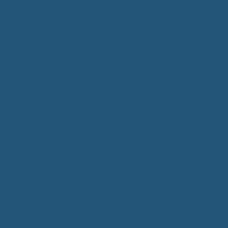
Kommunalwahlen 2024
Bundestagswahl 2025
Landtagswahl 2026
Leben & Wohnen
Termine & Veranstaltungen
Vereine
Kirchen
Ärzte & Tierärzte
Sehenswürdigkeiten
Gastronomie
Einkaufmöglichkeiten
Quartiersentwicklung "Unser Tannheim"
Wochenmarkt
Bildung & Betreuung
Kindergarten
Grundschule
Montessori-Schule
Senioren