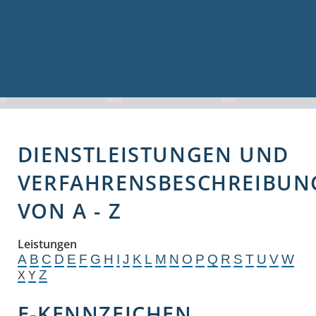
Volkshochschule
Bauen & Gewerbe
Firmenverzeichnis
Bau- und Gewerbeflächen
Hochwasserschutz
Breitbandversorgung
DIENSTLEISTUNGEN UND
VERFAHRENSBESCHREIBUN
VON A - Z
Leistungen
A
B
C
D
E
F
G
H
I
J
K
L
M
N
O
P
Q
R
S
T
U
V
W
Z
X
Y
E-KENNZEICHEN