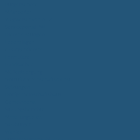
Bürgerservice
Mitarbeiter
Wegweiser von A - Z
Serviceportal BW
Dienstleistungen
Lebenslagen
e-Bürgerdienste
Formulare
Fundsachen
Müllentsorgung
Notrufe/Bereitschaftsdienst
Satzungen
Dorfgemeinschaftshaus
Gemeinderat
Sitzungsberichte
Mitteilungsblatt
Neubürger
Wahlen
Bürgermeisterwahl 2023