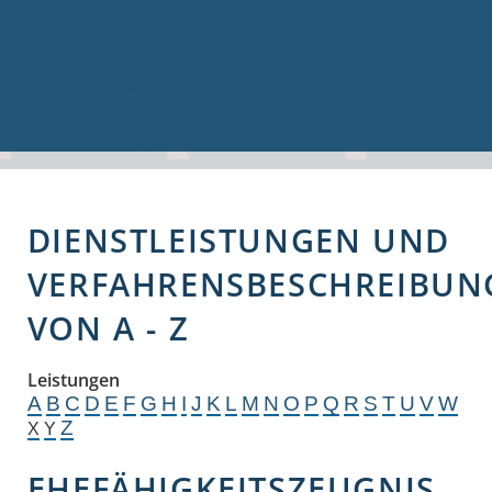
Volkshochschule
Bauen & Gewerbe
Firmenverzeichnis
Bau- und Gewerbeflächen
Hochwasserschutz
Breitbandversorgung
DIENSTLEISTUNGEN UND
VERFAHRENSBESCHREIBUN
VON A - Z
Leistungen
A
B
C
D
E
F
G
H
I
J
K
L
M
N
O
P
Q
R
S
T
U
V
W
Z
X
Y
EHEFÄHIGKEITSZEUGNIS