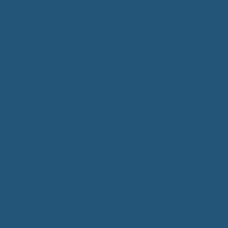
Kommunalwahlen 2024
Bundestagswahl 2025
Landtagswahl 2026
Leben & Wohnen
Termine & Veranstaltungen
Vereine
Kirchen
Ärzte & Tierärzte
Sehenswürdigkeiten
Gastronomie
Einkaufmöglichkeiten
Quartiersentwicklung "Unser Tannheim"
Wochenmarkt
Bildung & Betreuung
Kindergarten
Grundschule
Montessori-Schule
Senioren