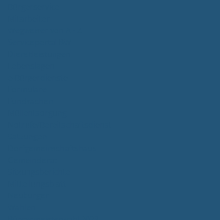
Bürgerservice
Mitarbeiter
Wegweiser von A - Z
Serviceportal BW
Dienstleistungen
Lebenslagen
e-Bürgerdienste
Formulare
Fundsachen
Müllentsorgung
Notrufe/Bereitschaftsdienst
Satzungen
Dorfgemeinschaftshaus
Gemeinderat
Sitzungsberichte
Mitteilungsblatt
Neubürger
Wahlen
Bürgermeisterwahl 2023