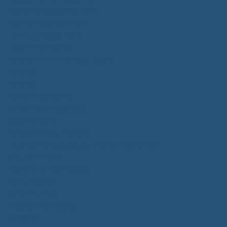
Kommunalwahlen 2024
Bundestagswahl 2025
Landtagswahl 2026
Leben & Wohnen
Termine & Veranstaltungen
Vereine
Kirchen
Ärzte & Tierärzte
Sehenswürdigkeiten
Gastronomie
Einkaufmöglichkeiten
Quartiersentwicklung "Unser Tannheim"
Wochenmarkt
Bildung & Betreuung
Kindergarten
Grundschule
Montessori-Schule
Senioren