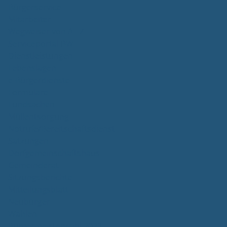
Bürgerservice
Mitarbeiter
Wegweiser von A - Z
Serviceportal BW
Dienstleistungen
Lebenslagen
e-Bürgerdienste
Formulare
Fundsachen
Müllentsorgung
Notrufe/Bereitschaftsdienst
Satzungen
Dorfgemeinschaftshaus
Gemeinderat
Sitzungsberichte
Mitteilungsblatt
Neubürger
Wahlen
Bürgermeisterwahl 2023