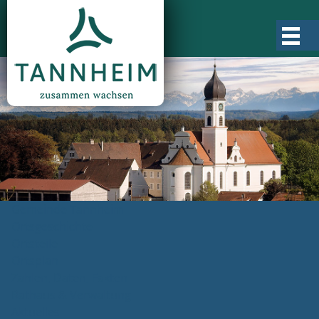
Gemeinde Tannheim
Ortsgeschichte
Ortsteile
Ortsplan
Zahlen, Daten, Fakten
Rathaus & Verwaltung
Aktuelles