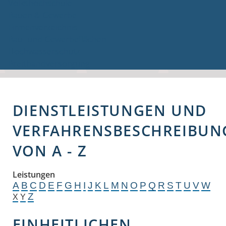
Volkshochschule
Bauen & Gewerbe
Firmenverzeichnis
Bau- und Gewerbeflächen
Hochwasserschutz
Breitbandversorgung
DIENSTLEISTUNGEN UND
VERFAHRENSBESCHREIBUN
VON A - Z
Leistungen
A
B
C
D
E
F
G
H
I
J
K
L
M
N
O
P
Q
R
S
T
U
V
W
Z
X
Y
EINHEITLICHEN