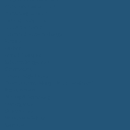
Kommunalwahlen 2024
Bundestagswahl 2025
Landtagswahl 2026
Leben & Wohnen
Termine & Veranstaltungen
Vereine
Kirchen
Ärzte & Tierärzte
Sehenswürdigkeiten
Gastronomie
Einkaufmöglichkeiten
Quartiersentwicklung "Unser Tannheim"
Wochenmarkt
Bildung & Betreuung
Kindergarten
Grundschule
Montessori-Schule
Senioren