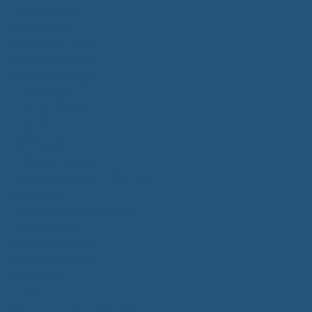
Bürgerservice
Mitarbeiter
Wegweiser von A - Z
Serviceportal BW
Dienstleistungen
Lebenslagen
e-Bürgerdienste
Formulare
Fundsachen
Müllentsorgung
Notrufe/Bereitschaftsdienst
Satzungen
Dorfgemeinschaftshaus
Gemeinderat
Sitzungsberichte
Mitteilungsblatt
Neubürger
Wahlen
Bürgermeisterwahl 2023