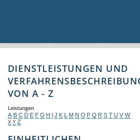
Volkshochschule
Bauen & Gewerbe
Firmenverzeichnis
Bau- und Gewerbeflächen
Hochwasserschutz
Breitbandversorgung
DIENSTLEISTUNGEN UND
VERFAHRENSBESCHREIBUN
VON A - Z
Leistungen
A
B
C
D
E
F
G
H
I
J
K
L
M
N
O
P
Q
R
S
T
U
V
W
Z
X
Y
EINHEITLICHEN