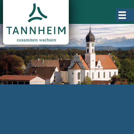
Gemeinde Tannheim
Ortsgeschichte
Ortsteile
Ortsplan
Zahlen, Daten, Fakten
Rathaus & Verwaltung
Aktuelles