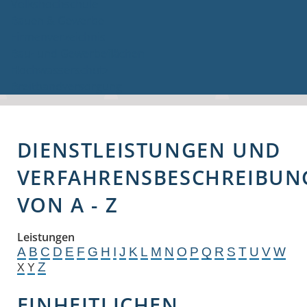
Volkshochschule
Bauen & Gewerbe
Firmenverzeichnis
Bau- und Gewerbeflächen
Hochwasserschutz
Breitbandversorgung
DIENSTLEISTUNGEN UND
VERFAHRENSBESCHREIBUN
VON A - Z
Leistungen
A
B
C
D
E
F
G
H
I
J
K
L
M
N
O
P
Q
R
S
T
U
V
W
Z
X
Y
EINHEITLICHEN