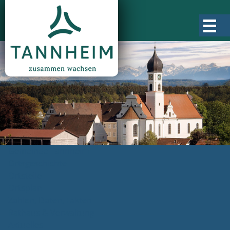
Gemeinde Tannheim
Ortsgeschichte
Ortsteile
Ortsplan
Zahlen, Daten, Fakten
Rathaus & Verwaltung
Aktuelles