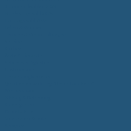
Kommunalwahlen 2024
Bundestagswahl 2025
Landtagswahl 2026
Leben & Wohnen
Termine & Veranstaltungen
Vereine
Kirchen
Ärzte & Tierärzte
Sehenswürdigkeiten
Gastronomie
Einkaufmöglichkeiten
Quartiersentwicklung "Unser Tannheim"
Wochenmarkt
Bildung & Betreuung
Kindergarten
Grundschule
Montessori-Schule
Senioren