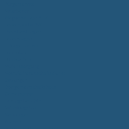
Bürgerservice
Mitarbeiter
Wegweiser von A - Z
Serviceportal BW
Dienstleistungen
Lebenslagen
e-Bürgerdienste
Formulare
Fundsachen
Müllentsorgung
Notrufe/Bereitschaftsdienst
Satzungen
Dorfgemeinschaftshaus
Gemeinderat
Sitzungsberichte
Mitteilungsblatt
Neubürger
Wahlen
Bürgermeisterwahl 2023