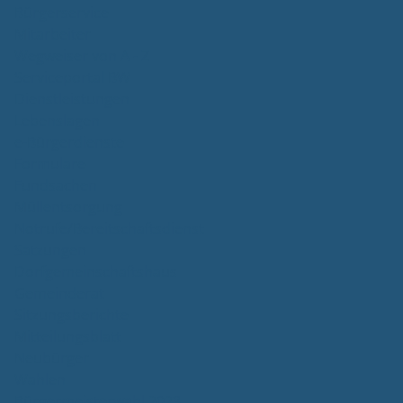
Bürgerservice
Mitarbeiter
Wegweiser von A - Z
Serviceportal BW
Dienstleistungen
Lebenslagen
e-Bürgerdienste
Formulare
Fundsachen
Müllentsorgung
Notrufe/Bereitschaftsdienst
Satzungen
Dorfgemeinschaftshaus
Gemeinderat
Sitzungsberichte
Mitteilungsblatt
Neubürger
Wahlen
Bürgermeisterwahl 2023