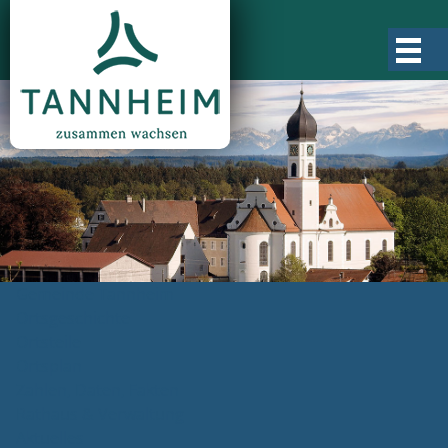
Gemeinde Tannheim
Ortsgeschichte
Ortsteile
Ortsplan
Zahlen, Daten, Fakten
Rathaus & Verwaltung
Aktuelles