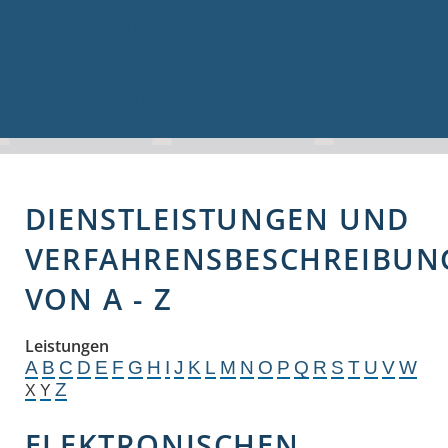
Volkshochschule
Bauen & Gewerbe
Firmenverzeichnis
Bau- und Gewerbeflächen
Hochwasserschutz
Breitbandversorgung
DIENSTLEISTUNGEN UND
VERFAHRENSBESCHREIBUN
VON A - Z
Leistungen
A
B
C
D
E
F
G
H
I
J
K
L
M
N
O
P
Q
R
S
T
U
V
W
Z
X
Y
ELEKTRONISCHEN