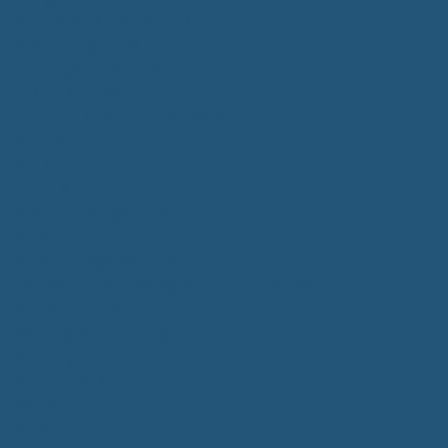
Kommunalwahlen 2024
Bundestagswahl 2025
Landtagswahl 2026
Leben & Wohnen
Termine & Veranstaltungen
Vereine
Kirchen
Ärzte & Tierärzte
Sehenswürdigkeiten
Gastronomie
Einkaufmöglichkeiten
Quartiersentwicklung "Unser Tannheim"
Wochenmarkt
Bildung & Betreuung
Kindergarten
Grundschule
Montessori-Schule
Senioren