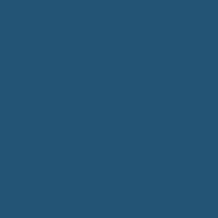
Bürgerservice
Mitarbeiter
Wegweiser von A - Z
Serviceportal BW
Dienstleistungen
Lebenslagen
e-Bürgerdienste
Formulare
Fundsachen
Müllentsorgung
Notrufe/Bereitschaftsdienst
Satzungen
Dorfgemeinschaftshaus
Gemeinderat
Sitzungsberichte
Mitteilungsblatt
Neubürger
Wahlen
Bürgermeisterwahl 2023