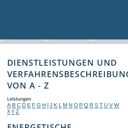
Volkshochschule
Bauen & Gewerbe
Firmenverzeichnis
Bau- und Gewerbeflächen
Hochwasserschutz
Breitbandversorgung
DIENSTLEISTUNGEN UND
VERFAHRENSBESCHREIBUN
VON A - Z
Leistungen
A
B
C
D
E
F
G
H
I
J
K
L
M
N
O
P
Q
R
S
T
U
V
W
Z
X
Y
ENERGETISCHE