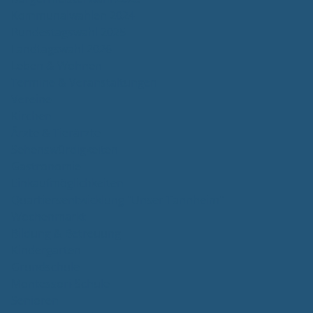
Kommunalwahlen 2024
Bundestagswahl 2025
Landtagswahl 2026
Leben & Wohnen
Termine & Veranstaltungen
Vereine
Kirchen
Ärzte & Tierärzte
Sehenswürdigkeiten
Gastronomie
Einkaufmöglichkeiten
Quartiersentwicklung "Unser Tannheim"
Wochenmarkt
Bildung & Betreuung
Kindergarten
Grundschule
Montessori-Schule
Senioren