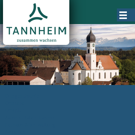
Gemeinde Tannheim
Ortsgeschichte
Ortsteile
Ortsplan
Zahlen, Daten, Fakten
Rathaus & Verwaltung
Aktuelles