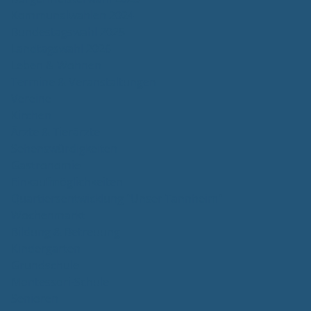
Kommunalwahlen 2024
Bundestagswahl 2025
Landtagswahl 2026
Leben & Wohnen
Termine & Veranstaltungen
Vereine
Kirchen
Ärzte & Tierärzte
Sehenswürdigkeiten
Gastronomie
Einkaufmöglichkeiten
Quartiersentwicklung "Unser Tannheim"
Wochenmarkt
Bildung & Betreuung
Kindergarten
Grundschule
Montessori-Schule
Senioren