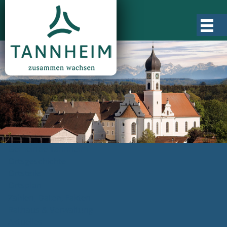
Gemeinde Tannheim
Ortsgeschichte
Ortsteile
Ortsplan
Zahlen, Daten, Fakten
Rathaus & Verwaltung
Aktuelles