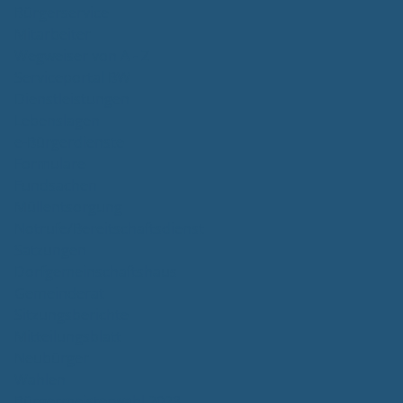
Bürgerservice
Mitarbeiter
Wegweiser von A - Z
Serviceportal BW
Dienstleistungen
Lebenslagen
e-Bürgerdienste
Formulare
Fundsachen
Müllentsorgung
Notrufe/Bereitschaftsdienst
Satzungen
Dorfgemeinschaftshaus
Gemeinderat
Sitzungsberichte
Mitteilungsblatt
Neubürger
Wahlen
Bürgermeisterwahl 2023