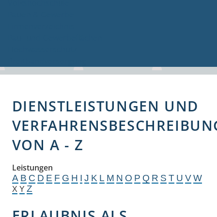
Volkshochschule
Bauen & Gewerbe
Firmenverzeichnis
Bau- und Gewerbeflächen
Hochwasserschutz
Breitbandversorgung
DIENSTLEISTUNGEN UND
VERFAHRENSBESCHREIBUN
VON A - Z
Leistungen
A
B
C
D
E
F
G
H
I
J
K
L
M
N
O
P
Q
R
S
T
U
V
W
Z
X
Y
ERLAUBNIS ALS