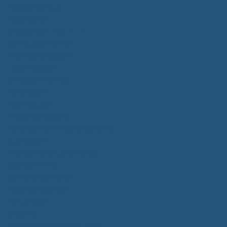
Bürgerservice
Mitarbeiter
Wegweiser von A - Z
Serviceportal BW
Dienstleistungen
Lebenslagen
e-Bürgerdienste
Formulare
Fundsachen
Müllentsorgung
Notrufe/Bereitschaftsdienst
Satzungen
Dorfgemeinschaftshaus
Gemeinderat
Sitzungsberichte
Mitteilungsblatt
Neubürger
Wahlen
Bürgermeisterwahl 2023