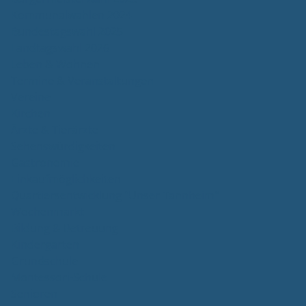
Kommunalwahlen 2024
Bundestagswahl 2025
Landtagswahl 2026
Leben & Wohnen
Termine & Veranstaltungen
Vereine
Kirchen
Ärzte & Tierärzte
Sehenswürdigkeiten
Gastronomie
Einkaufmöglichkeiten
Quartiersentwicklung "Unser Tannheim"
Wochenmarkt
Bildung & Betreuung
Kindergarten
Grundschule
Montessori-Schule
Senioren