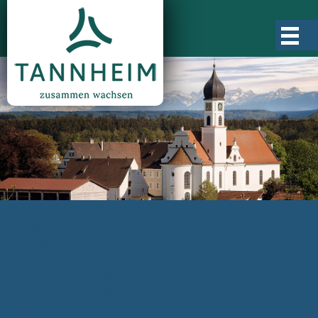
Gemeinde Tannheim
Ortsgeschichte
Ortsteile
Ortsplan
Zahlen, Daten, Fakten
Rathaus & Verwaltung
Aktuelles