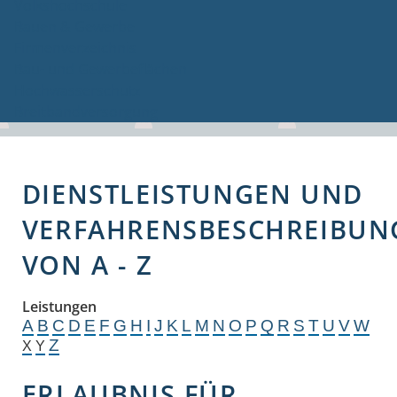
Volkshochschule
Bauen & Gewerbe
Firmenverzeichnis
Bau- und Gewerbeflächen
Hochwasserschutz
Breitbandversorgung
DIENSTLEISTUNGEN UND
VERFAHRENSBESCHREIBUN
VON A - Z
Leistungen
A
B
C
D
E
F
G
H
I
J
K
L
M
N
O
P
Q
R
S
T
U
V
W
Z
X
Y
ERLAUBNIS FÜR