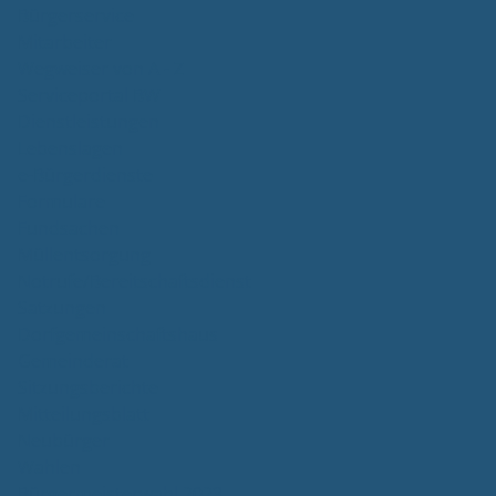
Bürgerservice
Mitarbeiter
Wegweiser von A - Z
Serviceportal BW
Dienstleistungen
Lebenslagen
e-Bürgerdienste
Formulare
Fundsachen
Müllentsorgung
Notrufe/Bereitschaftsdienst
Satzungen
Dorfgemeinschaftshaus
Gemeinderat
Sitzungsberichte
Mitteilungsblatt
Neubürger
Wahlen
Bürgermeisterwahl 2023