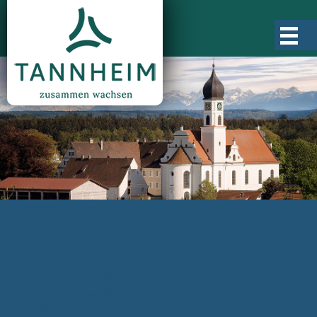
Gemeinde Tannheim
Ortsgeschichte
Ortsteile
Ortsplan
Zahlen, Daten, Fakten
Rathaus & Verwaltung
Aktuelles