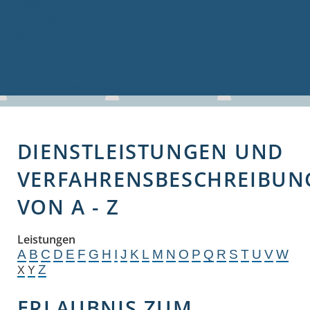
Volkshochschule
Bauen & Gewerbe
Firmenverzeichnis
Bau- und Gewerbeflächen
Hochwasserschutz
Breitbandversorgung
DIENSTLEISTUNGEN UND
VERFAHRENSBESCHREIBUN
VON A - Z
Leistungen
A
B
C
D
E
F
G
H
I
J
K
L
M
N
O
P
Q
R
S
T
U
V
W
Z
X
Y
ERLAUBNIS ZUM