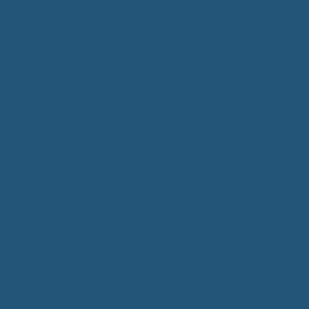
Kommunalwahlen 2024
Bundestagswahl 2025
Landtagswahl 2026
Leben & Wohnen
Termine & Veranstaltungen
Vereine
Kirchen
Ärzte & Tierärzte
Sehenswürdigkeiten
Gastronomie
Einkaufmöglichkeiten
Quartiersentwicklung "Unser Tannheim"
Wochenmarkt
Bildung & Betreuung
Kindergarten
Grundschule
Montessori-Schule
Senioren