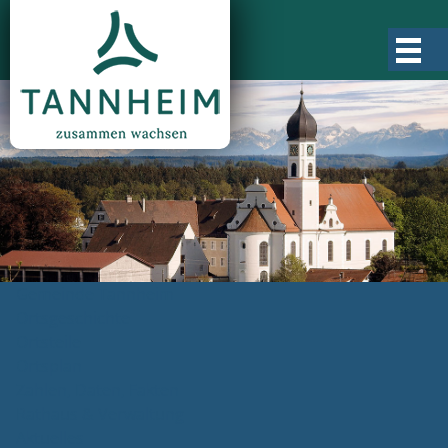
Gemeinde Tannheim
Ortsgeschichte
Ortsteile
Ortsplan
Zahlen, Daten, Fakten
Rathaus & Verwaltung
Aktuelles