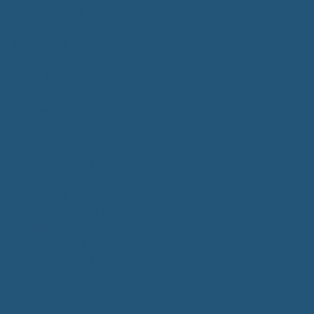
Bürgerservice
Mitarbeiter
Wegweiser von A - Z
Serviceportal BW
Dienstleistungen
Lebenslagen
e-Bürgerdienste
Formulare
Fundsachen
Müllentsorgung
Notrufe/Bereitschaftsdienst
Satzungen
Dorfgemeinschaftshaus
Gemeinderat
Sitzungsberichte
Mitteilungsblatt
Neubürger
Wahlen
Bürgermeisterwahl 2023