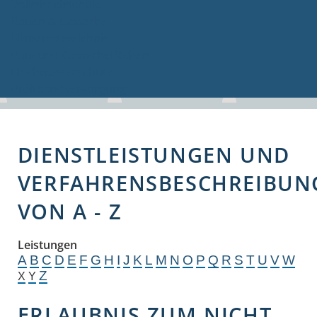
Volkshochschule
Bauen & Gewerbe
Firmenverzeichnis
Bau- und Gewerbeflächen
Hochwasserschutz
Breitbandversorgung
DIENSTLEISTUNGEN UND
VERFAHRENSBESCHREIBUN
VON A - Z
Leistungen
A
B
C
D
E
F
G
H
I
J
K
L
M
N
O
P
Q
R
S
T
U
V
W
Z
X
Y
ERLAUBNIS ZUM NICHT