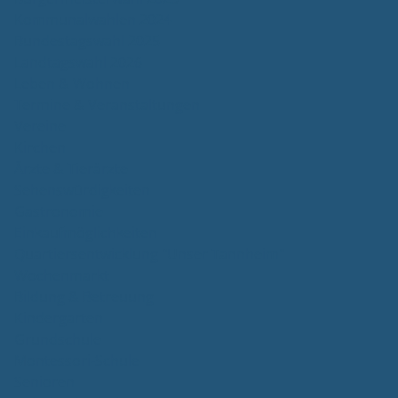
Kommunalwahlen 2024
Bundestagswahl 2025
Landtagswahl 2026
Leben & Wohnen
Termine & Veranstaltungen
Vereine
Kirchen
Ärzte & Tierärzte
Sehenswürdigkeiten
Gastronomie
Einkaufmöglichkeiten
Quartiersentwicklung "Unser Tannheim"
Wochenmarkt
Bildung & Betreuung
Kindergarten
Grundschule
Montessori-Schule
Senioren