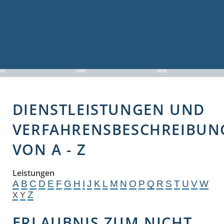
Volkshochschule
Bauen & Gewerbe
Firmenverzeichnis
Bau- und Gewerbeflächen
Hochwasserschutz
Breitbandversorgung
DIENSTLEISTUNGEN UND
VERFAHRENSBESCHREIBUN
VON A - Z
Leistungen
A
B
C
D
E
F
G
H
I
J
K
L
M
N
O
P
Q
R
S
T
U
V
W
Z
X
Y
ERLAUBNIS ZUM NICHT