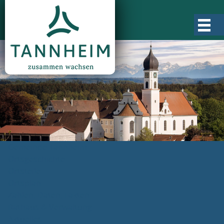
Gemeinde Tannheim
Ortsgeschichte
Ortsteile
Ortsplan
Zahlen, Daten, Fakten
Rathaus & Verwaltung
Aktuelles