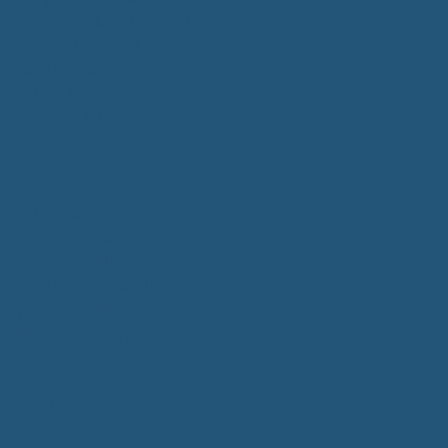
Kommunalwahlen 2024
Bundestagswahl 2025
Landtagswahl 2026
Leben & Wohnen
Termine & Veranstaltungen
Vereine
Kirchen
Ärzte & Tierärzte
Sehenswürdigkeiten
Gastronomie
Einkaufmöglichkeiten
Quartiersentwicklung "Unser Tannheim"
Wochenmarkt
Bildung & Betreuung
Kindergarten
Grundschule
Montessori-Schule
Senioren