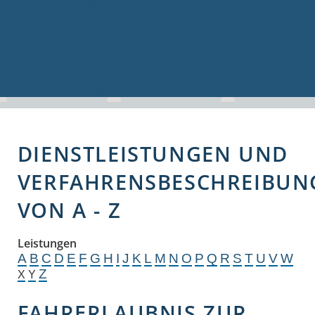
Volkshochschule
Bauen & Gewerbe
Firmenverzeichnis
Bau- und Gewerbeflächen
Hochwasserschutz
Breitbandversorgung
DIENSTLEISTUNGEN UND
VERFAHRENSBESCHREIBUN
VON A - Z
Leistungen
A
B
C
D
E
F
G
H
I
J
K
L
M
N
O
P
Q
R
S
T
U
V
W
Z
X
Y
FAHRERLAUBNIS ZUR