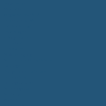
Bürgerservice
Mitarbeiter
Wegweiser von A - Z
Serviceportal BW
Dienstleistungen
Lebenslagen
e-Bürgerdienste
Formulare
Fundsachen
Müllentsorgung
Notrufe/Bereitschaftsdienst
Satzungen
Dorfgemeinschaftshaus
Gemeinderat
Sitzungsberichte
Mitteilungsblatt
Neubürger
Wahlen
Bürgermeisterwahl 2023