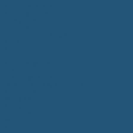
Kommunalwahlen 2024
Bundestagswahl 2025
Landtagswahl 2026
Leben & Wohnen
Termine & Veranstaltungen
Vereine
Kirchen
Ärzte & Tierärzte
Sehenswürdigkeiten
Gastronomie
Einkaufmöglichkeiten
Quartiersentwicklung "Unser Tannheim"
Wochenmarkt
Bildung & Betreuung
Kindergarten
Grundschule
Montessori-Schule
Senioren