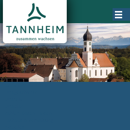
Gemeinde Tannheim
Ortsgeschichte
Ortsteile
Ortsplan
Zahlen, Daten, Fakten
Rathaus & Verwaltung
Aktuelles