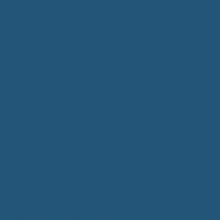
Bürgerservice
Mitarbeiter
Wegweiser von A - Z
Serviceportal BW
Dienstleistungen
Lebenslagen
e-Bürgerdienste
Formulare
Fundsachen
Müllentsorgung
Notrufe/Bereitschaftsdienst
Satzungen
Dorfgemeinschaftshaus
Gemeinderat
Sitzungsberichte
Mitteilungsblatt
Neubürger
Wahlen
Bürgermeisterwahl 2023