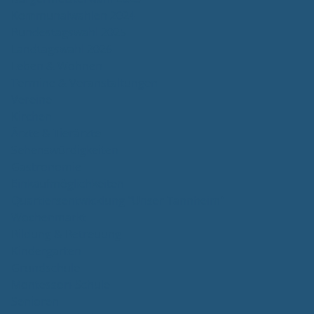
Kommunalwahlen 2024
Bundestagswahl 2025
Landtagswahl 2026
Leben & Wohnen
Termine & Veranstaltungen
Vereine
Kirchen
Ärzte & Tierärzte
Sehenswürdigkeiten
Gastronomie
Einkaufmöglichkeiten
Quartiersentwicklung "Unser Tannheim"
Wochenmarkt
Bildung & Betreuung
Kindergarten
Grundschule
Montessori-Schule
Senioren