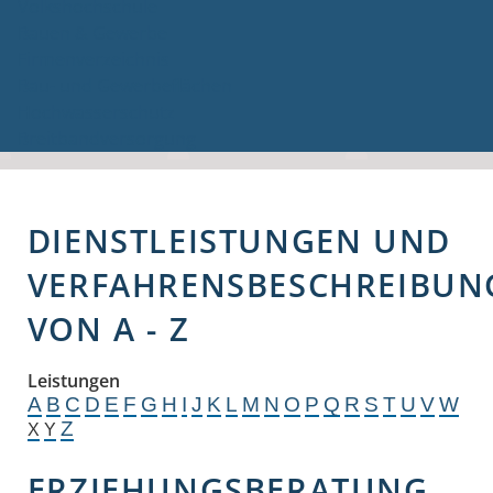
Volkshochschule
Bauen & Gewerbe
Firmenverzeichnis
Bau- und Gewerbeflächen
Hochwasserschutz
Breitbandversorgung
DIENSTLEISTUNGEN UND
VERFAHRENSBESCHREIBUN
VON A - Z
Leistungen
A
B
C
D
E
F
G
H
I
J
K
L
M
N
O
P
Q
R
S
T
U
V
W
Z
X
Y
ERZIEHUNGSBERATUNG