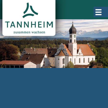
Gemeinde Tannheim
Ortsgeschichte
Ortsteile
Ortsplan
Zahlen, Daten, Fakten
Rathaus & Verwaltung
Aktuelles