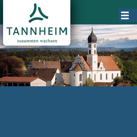
Gemeinde Tannheim
Ortsgeschichte
Ortsteile
Ortsplan
Zahlen, Daten, Fakten
Rathaus & Verwaltung
Aktuelles