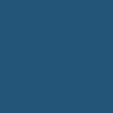
Bürgerservice
Mitarbeiter
Wegweiser von A - Z
Serviceportal BW
Dienstleistungen
Lebenslagen
e-Bürgerdienste
Formulare
Fundsachen
Müllentsorgung
Notrufe/Bereitschaftsdienst
Satzungen
Dorfgemeinschaftshaus
Gemeinderat
Sitzungsberichte
Mitteilungsblatt
Neubürger
Wahlen
Bürgermeisterwahl 2023