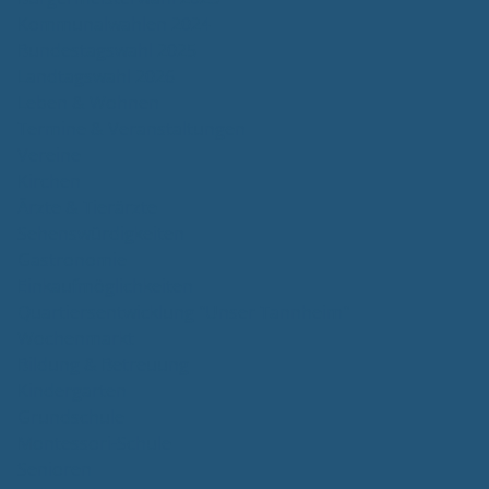
Kommunalwahlen 2024
Bundestagswahl 2025
Landtagswahl 2026
Leben & Wohnen
Termine & Veranstaltungen
Vereine
Kirchen
Ärzte & Tierärzte
Sehenswürdigkeiten
Gastronomie
Einkaufmöglichkeiten
Quartiersentwicklung "Unser Tannheim"
Wochenmarkt
Bildung & Betreuung
Kindergarten
Grundschule
Montessori-Schule
Senioren