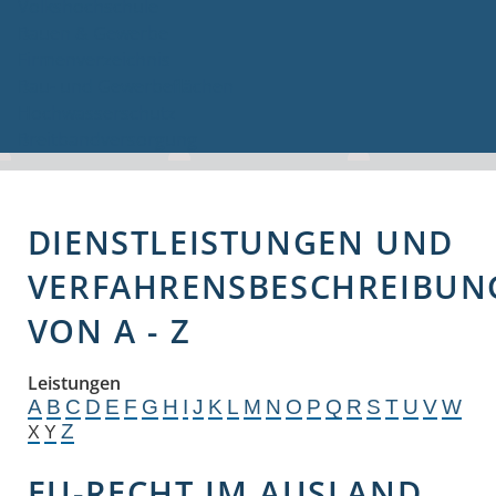
Volkshochschule
Bauen & Gewerbe
Firmenverzeichnis
Bau- und Gewerbeflächen
Hochwasserschutz
Breitbandversorgung
DIENSTLEISTUNGEN UND
VERFAHRENSBESCHREIBUN
VON A - Z
Leistungen
A
B
C
D
E
F
G
H
I
J
K
L
M
N
O
P
Q
R
S
T
U
V
W
Z
X
Y
EU-RECHT IM AUSLAND