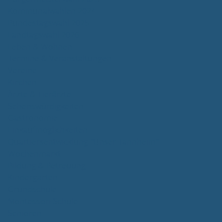
Kommunalwahlen 2024
Bundestagswahl 2025
Landtagswahl 2026
Leben & Wohnen
Termine & Veranstaltungen
Vereine
Kirchen
Ärzte & Tierärzte
Sehenswürdigkeiten
Gastronomie
Einkaufmöglichkeiten
Quartiersentwicklung "Unser Tannheim"
Wochenmarkt
Bildung & Betreuung
Kindergarten
Grundschule
Montessori-Schule
Senioren