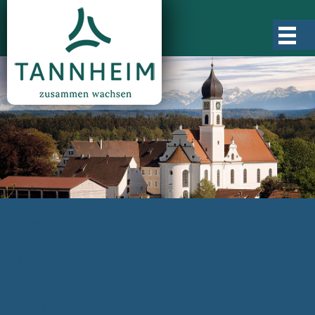
Gemeinde Tannheim
Ortsgeschichte
Ortsteile
Ortsplan
Zahlen, Daten, Fakten
Rathaus & Verwaltung
Aktuelles