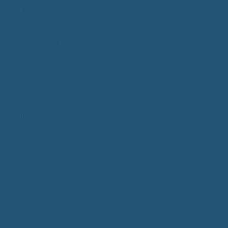
Bürgerservice
Mitarbeiter
Wegweiser von A - Z
Serviceportal BW
Dienstleistungen
Lebenslagen
e-Bürgerdienste
Formulare
Fundsachen
Müllentsorgung
Notrufe/Bereitschaftsdienst
Satzungen
Dorfgemeinschaftshaus
Gemeinderat
Sitzungsberichte
Mitteilungsblatt
Neubürger
Wahlen
Bürgermeisterwahl 2023