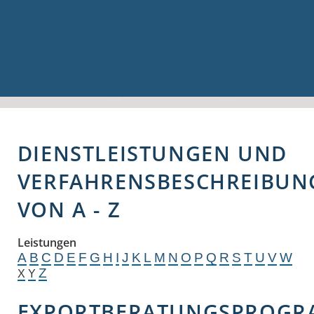
Volkshochschule
Bauen & Gewerbe
Firmenverzeichnis
Bau- und Gewerbeflächen
Hochwasserschutz
Breitbandversorgung
DIENSTLEISTUNGEN UND
VERFAHRENSBESCHREIBUN
VON A - Z
Leistungen
A
B
C
D
E
F
G
H
I
J
K
L
M
N
O
P
Q
R
S
T
U
V
W
Z
X
Y
EXPORTBERATUNGSPROG