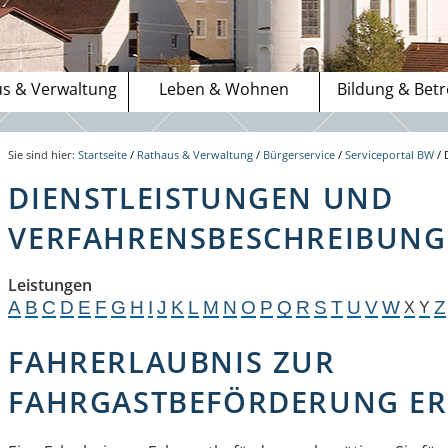
s & Verwaltung
Leben & Wohnen
Bildung & Bet
Sie sind hier:
Startseite
/
Rathaus & Verwaltung
/
Bürgerservice
/
Serviceportal BW
/
DIENSTLEISTUNGEN UND
VERFAHRENSBESCHREIBUNGE
Leistungen
A
B
C
D
E
F
G
H
I
J
K
L
M
N
O
P
Q
R
S
T
U
V
W
Z
X
Y
FAHRERLAUBNIS ZUR
FAHRGASTBEFÖRDERUNG ER