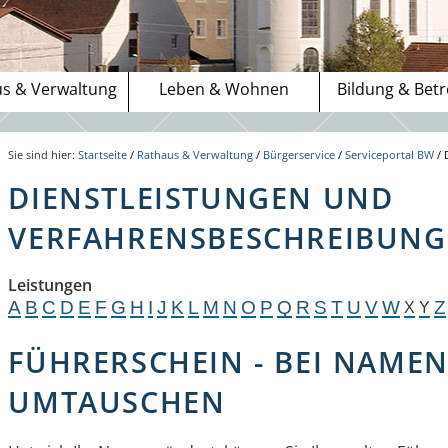
s & Verwaltung
Leben & Wohnen
Bildung & Bet
Sie sind hier:
Startseite
/
Rathaus & Verwaltung
/
Bürgerservice
/
Serviceportal BW
/
DIENSTLEISTUNGEN UND
VERFAHRENSBESCHREIBUNGE
Leistungen
A
B
C
D
E
F
G
H
I
J
K
L
M
N
O
P
Q
R
S
T
U
V
W
Z
X
Y
FÜHRERSCHEIN - BEI NAM
UMTAUSCHEN