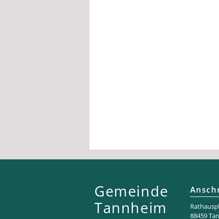
Gemeinde
Anschr
Tannheim
Rathaus­pl
88459 Ta