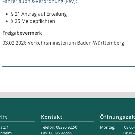
Fahrerlaubnis-Verordnung (FeV):
§ 21 Antrag auf Erteilung
§ 25 Meldepflichten
Freigabevermerk
03.02.2026
Verkehrsministerium Baden-Württemberg
ift
Kontakt
Öffnungszei
atz 1
Telefon: 08395 922-0
Montag: 08:00 –
nnheim
Fax: 08395 922-99
14:00 – 18