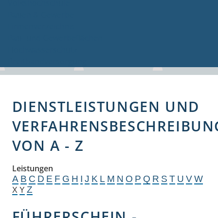
Volkshochschule
Bauen & Gewerbe
Firmenverzeichnis
Bau- und Gewerbeflächen
Hochwasserschutz
Breitbandversorgung
DIENSTLEISTUNGEN UND
VERFAHRENSBESCHREIBUN
VON A - Z
Leistungen
A
B
C
D
E
F
G
H
I
J
K
L
M
N
O
P
Q
R
S
T
U
V
W
Z
X
Y
FÜHRERSCHEIN -