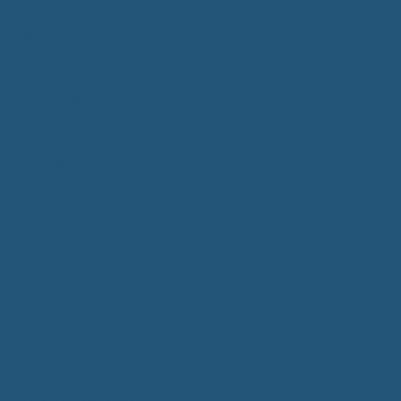
Bürgerservice
Mitarbeiter
Wegweiser von A - Z
Serviceportal BW
Dienstleistungen
Lebenslagen
e-Bürgerdienste
Formulare
Fundsachen
Müllentsorgung
Notrufe/Bereitschaftsdienst
Satzungen
Dorfgemeinschaftshaus
Gemeinderat
Sitzungsberichte
Mitteilungsblatt
Neubürger
Wahlen
Bürgermeisterwahl 2023