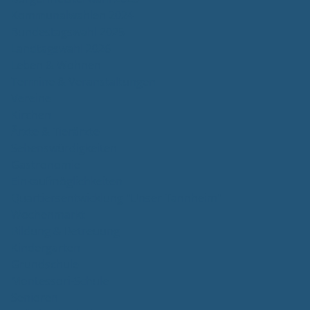
Kommunalwahlen 2024
Bundestagswahl 2025
Landtagswahl 2026
Leben & Wohnen
Termine & Veranstaltungen
Vereine
Kirchen
Ärzte & Tierärzte
Sehenswürdigkeiten
Gastronomie
Einkaufmöglichkeiten
Quartiersentwicklung "Unser Tannheim"
Wochenmarkt
Bildung & Betreuung
Kindergarten
Grundschule
Montessori-Schule
Senioren