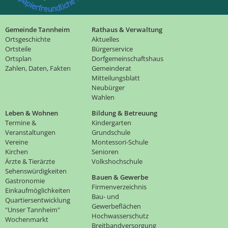
Gemeinde Tannheim
Rathaus & Verwaltung
Ortsgeschichte
Aktuelles
Ortsteile
Bürgerservice
Ortsplan
Dorfgemeinschaftshaus
Zahlen, Daten, Fakten
Gemeinderat
Mitteilungsblatt
Neubürger
Wahlen
Leben & Wohnen
Bildung & Betreuung
Termine &
Kindergarten
Veranstaltungen
Grundschule
Vereine
Montessori-Schule
Kirchen
Senioren
Ärzte & Tierärzte
Volkshochschule
Sehenswürdigkeiten
Bauen & Gewerbe
Gastronomie
Firmenverzeichnis
Einkaufmöglichkeiten
Bau- und
Quartiersentwicklung
Gewerbeflächen
"Unser Tannheim"
Hochwasserschutz
Wochenmarkt
Breitbandversorgung