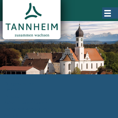
Gemeinde Tannheim
Ortsgeschichte
Ortsteile
Ortsplan
Zahlen, Daten, Fakten
Rathaus & Verwaltung
Aktuelles