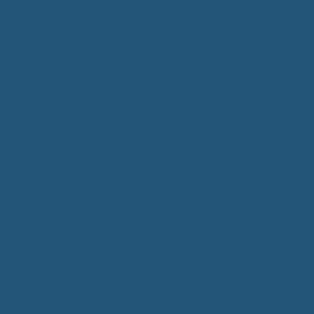
Bürgerservice
Mitarbeiter
Wegweiser von A - Z
Serviceportal BW
Dienstleistungen
Lebenslagen
e-Bürgerdienste
Formulare
Fundsachen
Müllentsorgung
Notrufe/Bereitschaftsdienst
Satzungen
Dorfgemeinschaftshaus
Gemeinderat
Sitzungsberichte
Mitteilungsblatt
Neubürger
Wahlen
Bürgermeisterwahl 2023