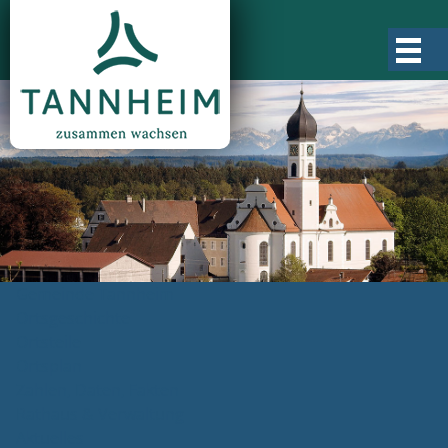
Gemeinde Tannheim
Ortsgeschichte
Ortsteile
Ortsplan
Zahlen, Daten, Fakten
Rathaus & Verwaltung
Aktuelles