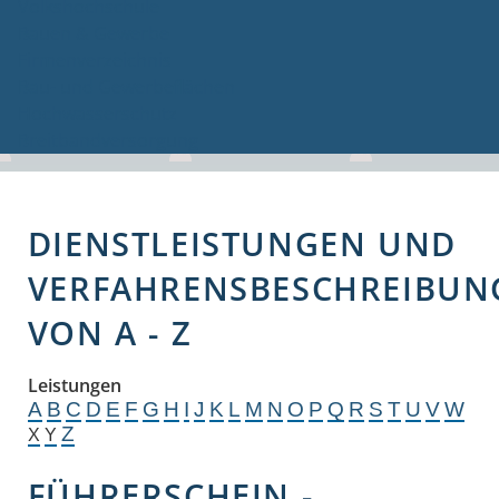
Volkshochschule
Bauen & Gewerbe
Firmenverzeichnis
Bau- und Gewerbeflächen
Hochwasserschutz
Breitbandversorgung
DIENSTLEISTUNGEN UND
VERFAHRENSBESCHREIBUN
VON A - Z
Leistungen
A
B
C
D
E
F
G
H
I
J
K
L
M
N
O
P
Q
R
S
T
U
V
W
Z
X
Y
FÜHRERSCHEIN -