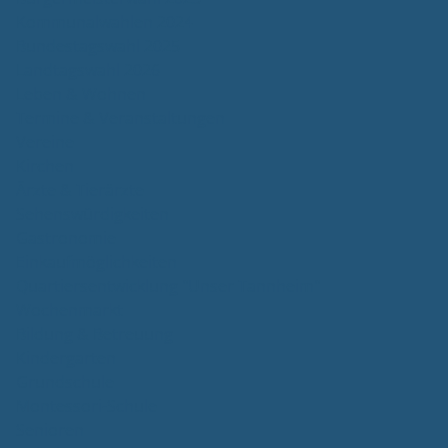
Kommunalwahlen 2024
Bundestagswahl 2025
Landtagswahl 2026
Leben & Wohnen
Termine & Veranstaltungen
Vereine
Kirchen
Ärzte & Tierärzte
Sehenswürdigkeiten
Gastronomie
Einkaufmöglichkeiten
Quartiersentwicklung "Unser Tannheim"
Wochenmarkt
Bildung & Betreuung
Kindergarten
Grundschule
Montessori-Schule
Senioren