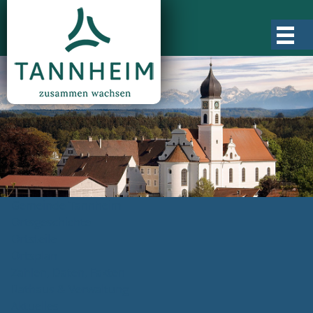
Gemeinde Tannheim
Ortsgeschichte
Ortsteile
Ortsplan
Zahlen, Daten, Fakten
Rathaus & Verwaltung
Aktuelles