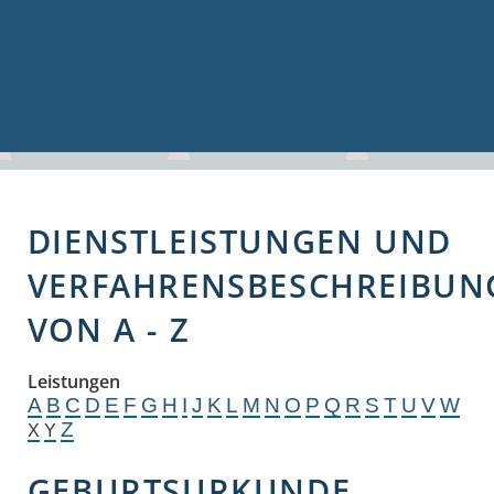
Volkshochschule
Bauen & Gewerbe
Firmenverzeichnis
Bau- und Gewerbeflächen
Hochwasserschutz
Breitbandversorgung
DIENSTLEISTUNGEN UND
VERFAHRENSBESCHREIBUN
VON A - Z
Leistungen
A
B
C
D
E
F
G
H
I
J
K
L
M
N
O
P
Q
R
S
T
U
V
W
Z
X
Y
GEBURTSURKUNDE