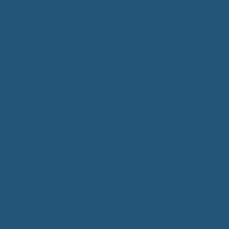
Bürgerservice
Mitarbeiter
Wegweiser von A - Z
Serviceportal BW
Dienstleistungen
Lebenslagen
e-Bürgerdienste
Formulare
Fundsachen
Müllentsorgung
Notrufe/Bereitschaftsdienst
Satzungen
Dorfgemeinschaftshaus
Gemeinderat
Sitzungsberichte
Mitteilungsblatt
Neubürger
Wahlen
Bürgermeisterwahl 2023