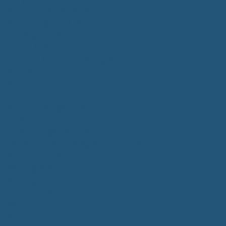
Kommunalwahlen 2024
Bundestagswahl 2025
Landtagswahl 2026
Leben & Wohnen
Termine & Veranstaltungen
Vereine
Kirchen
Ärzte & Tierärzte
Sehenswürdigkeiten
Gastronomie
Einkaufmöglichkeiten
Quartiersentwicklung "Unser Tannheim"
Wochenmarkt
Bildung & Betreuung
Kindergarten
Grundschule
Montessori-Schule
Senioren