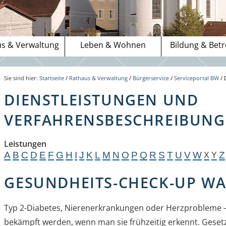
s & Verwaltung
Leben & Wohnen
Bildung & Bet
Sie sind hier:
Startseite
/
Rathaus & Verwaltung
/
Bürgerservice
/
Serviceportal BW
/
DIENSTLEISTUNGEN UND
VERFAHRENSBESCHREIBUNGE
Leistungen
A
B
C
D
E
F
G
H
I
J
K
L
M
N
O
P
Q
R
S
T
U
V
W
Z
X
Y
GESUNDHEITS-CHECK-UP 
Typ 2-Diabetes, Nierenerkrankungen oder Herzprobleme –
bekämpft werden, wenn man sie frühzeitig erkennt. Geset