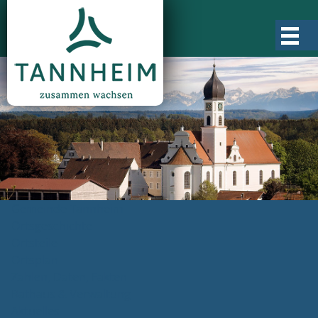
Gemeinde Tannheim
Ortsgeschichte
Ortsteile
Ortsplan
Zahlen, Daten, Fakten
Rathaus & Verwaltung
Aktuelles