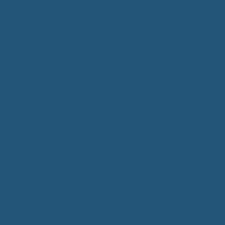
Kommunalwahlen 2024
Bundestagswahl 2025
Landtagswahl 2026
Leben & Wohnen
Termine & Veranstaltungen
Vereine
Kirchen
Ärzte & Tierärzte
Sehenswürdigkeiten
Gastronomie
Einkaufmöglichkeiten
Quartiersentwicklung "Unser Tannheim"
Wochenmarkt
Bildung & Betreuung
Kindergarten
Grundschule
Montessori-Schule
Senioren