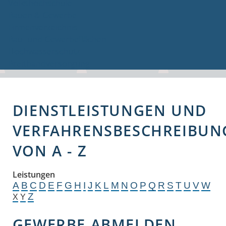
Volkshochschule
Bauen & Gewerbe
Firmenverzeichnis
Bau- und Gewerbeflächen
Hochwasserschutz
Breitbandversorgung
DIENSTLEISTUNGEN UND
VERFAHRENSBESCHREIBUN
VON A - Z
Leistungen
A
B
C
D
E
F
G
H
I
J
K
L
M
N
O
P
Q
R
S
T
U
V
W
Z
X
Y
GEWERBE ABMELDEN