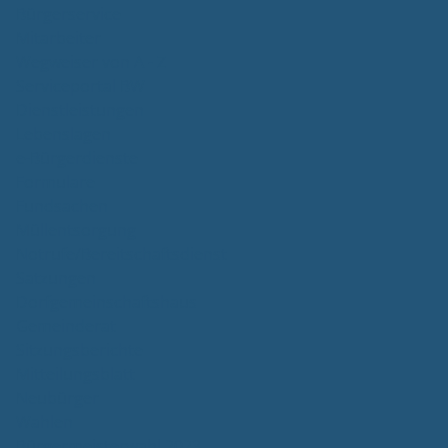
Bürgerservice
Mitarbeiter
Wegweiser von A - Z
Serviceportal BW
Dienstleistungen
Lebenslagen
e-Bürgerdienste
Formulare
Fundsachen
Müllentsorgung
Notrufe/Bereitschaftsdienst
Satzungen
Dorfgemeinschaftshaus
Gemeinderat
Sitzungsberichte
Mitteilungsblatt
Neubürger
Wahlen
Bürgermeisterwahl 2023