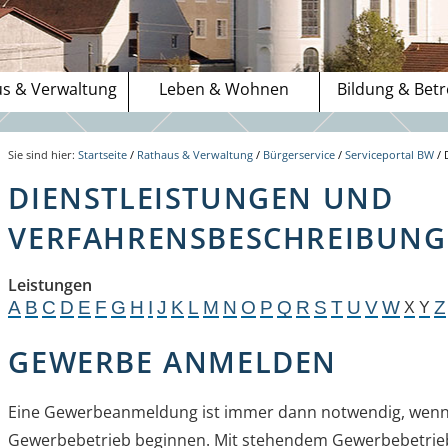
s & Verwaltung
Leben & Wohnen
Bildung & Bet
Sie sind hier:
Startseite
/
Rathaus & Verwaltung
/
Bürgerservice
/
Serviceportal BW
/
DIENSTLEISTUNGEN UND
VERFAHRENSBESCHREIBUNGE
Leistungen
A
B
C
D
E
F
G
H
I
J
K
L
M
N
O
P
Q
R
S
T
U
V
W
Z
X
Y
GEWERBE ANMELDEN
Eine Gewerbeanmeldung ist immer dann notwendig, wenn
Gewerbebetrieb beginnen. Mit stehendem Gewerbebetrieb 