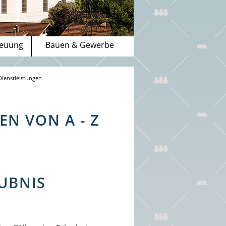
reuung
Bauen & Gewerbe
Dienstleistungen
N VON A - Z
UBNIS