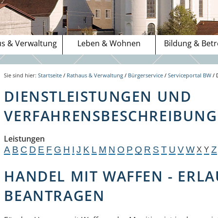
s & Verwaltung
Leben & Wohnen
Bildung & Bet
Sie sind hier:
Startseite
/
Rathaus & Verwaltung
/
Bürgerservice
/
Serviceportal BW
/
DIENSTLEISTUNGEN UND
VERFAHRENSBESCHREIBUNGE
Leistungen
A
B
C
D
E
F
G
H
I
J
K
L
M
N
O
P
Q
R
S
T
U
V
W
Z
X
Y
HANDEL MIT WAFFEN - ERLA
BEANTRAGEN