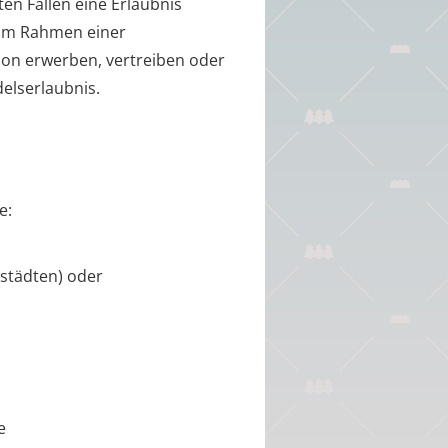
en Fällen eine Erlaubnis
g im Rahmen einer
on erwerben, vertreiben oder
elserlaubnis.
e:
sstädten) oder
e