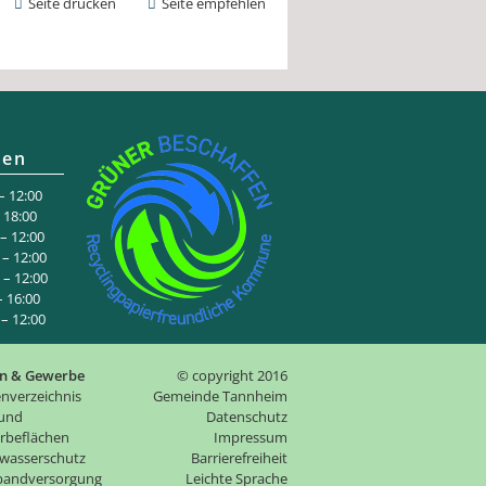
Seite drucken
Seite empfehlen
ten
 12:00
:00
 12:00
– 12:00
– 12:00
6:00
 12:00
n & Gewerbe
© copyright 2016
nverzeichnis
Gemeinde Tannheim
 und
Datenschutz
rbeflächen
Impressum
wasserschutz
Barrierefreiheit
tbandversorgung
Leichte Sprache