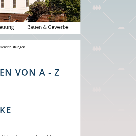
reuung
Bauen & Gewerbe
Dienstleistungen
N VON A - Z
KE