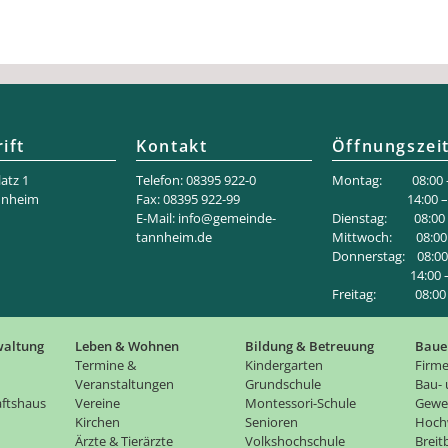
ift
Kontakt
Öffnungszei
atz 1
Telefon: 08395 922-0
Montag: 08:00 –
nnheim
Fax: 08395 922-99
14:00 – 18
E-Mail:
info@gemeinde-
Dienstag: 08:00 –
tannheim.de
Mittwoch: 08:00 
Donnerstag: 08:00 
14:00 – 1
Freitag: 08:00 –
waltung
Leben & Wohnen
Bildung & Betreuung
Baue
Termine &
Kindergarten
Firme
Veranstaltungen
Grundschule
Bau-
ftshaus
Vereine
Montessori-Schule
Gewe
Kirchen
Senioren
Hoch
Ärzte & Tierärzte
Volkshochschule
Brei