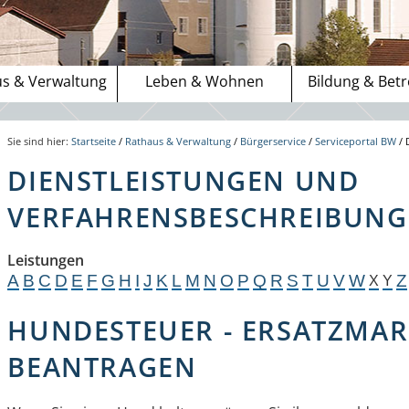
s & Verwaltung
Leben & Wohnen
Bildung & Bet
Sie sind hier:
Startseite
/
Rathaus & Verwaltung
/
Bürgerservice
/
Serviceportal BW
/
DIENSTLEISTUNGEN UND
VERFAHRENSBESCHREIBUNGE
Leistungen
A
B
C
D
E
F
G
H
I
J
K
L
M
N
O
P
Q
R
S
T
U
V
W
Z
X
Y
HUNDESTEUER - ERSATZMAR
BEANTRAGEN