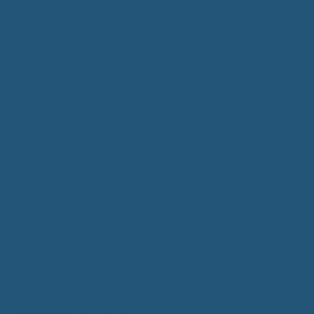
Bürgerservice
Mitarbeiter
Wegweiser von A - Z
Serviceportal BW
Dienstleistungen
Lebenslagen
e-Bürgerdienste
Formulare
Fundsachen
Müllentsorgung
Notrufe/Bereitschaftsdienst
Satzungen
Dorfgemeinschaftshaus
Gemeinderat
Sitzungsberichte
Mitteilungsblatt
Neubürger
Wahlen
Bürgermeisterwahl 2023