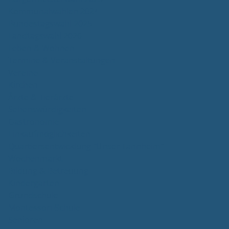
Kommunalwahlen 2024
Bundestagswahl 2025
Landtagswahl 2026
Leben & Wohnen
Termine & Veranstaltungen
Vereine
Kirchen
Ärzte & Tierärzte
Sehenswürdigkeiten
Gastronomie
Einkaufmöglichkeiten
Quartiersentwicklung "Unser Tannheim"
Wochenmarkt
Bildung & Betreuung
Kindergarten
Grundschule
Montessori-Schule
Senioren