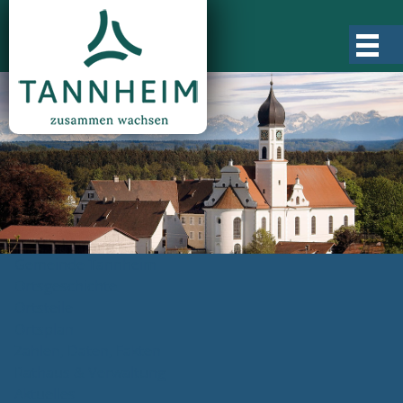
Gemeinde Tannheim
Ortsgeschichte
Ortsteile
Ortsplan
Zahlen, Daten, Fakten
Rathaus & Verwaltung
Aktuelles