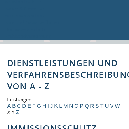
Volkshochschule
Bauen & Gewerbe
Firmenverzeichnis
Bau- und Gewerbeflächen
Hochwasserschutz
Breitbandversorgung
DIENSTLEISTUNGEN UND
VERFAHRENSBESCHREIBUN
VON A - Z
Leistungen
A
B
C
D
E
F
G
H
I
J
K
L
M
N
O
P
Q
R
S
T
U
V
W
Z
X
Y
IMMISSIONSSCHUTZ -