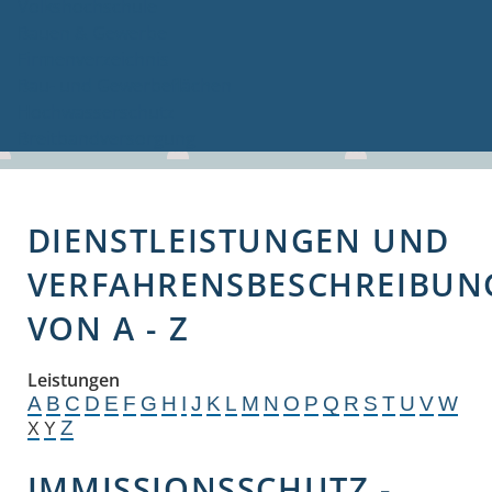
Volkshochschule
Bauen & Gewerbe
Firmenverzeichnis
Bau- und Gewerbeflächen
Hochwasserschutz
Breitbandversorgung
DIENSTLEISTUNGEN UND
VERFAHRENSBESCHREIBUN
VON A - Z
Leistungen
A
B
C
D
E
F
G
H
I
J
K
L
M
N
O
P
Q
R
S
T
U
V
W
Z
X
Y
IMMISSIONSSCHUTZ -