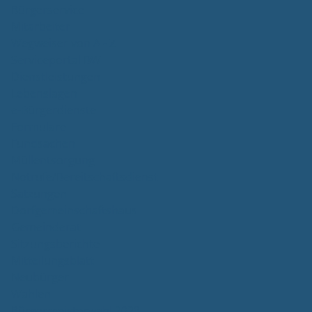
Bürgerservice
Mitarbeiter
Wegweiser von A - Z
Serviceportal BW
Dienstleistungen
Lebenslagen
e-Bürgerdienste
Formulare
Fundsachen
Müllentsorgung
Notrufe/Bereitschaftsdienst
Satzungen
Dorfgemeinschaftshaus
Gemeinderat
Sitzungsberichte
Mitteilungsblatt
Neubürger
Wahlen
Bürgermeisterwahl 2023