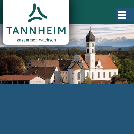
Gemeinde Tannheim
Ortsgeschichte
Ortsteile
Ortsplan
Zahlen, Daten, Fakten
Rathaus & Verwaltung
Aktuelles