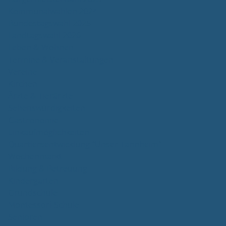
Kommunalwahlen 2024
Bundestagswahl 2025
Landtagswahl 2026
Leben & Wohnen
Termine & Veranstaltungen
Vereine
Kirchen
Ärzte & Tierärzte
Sehenswürdigkeiten
Gastronomie
Einkaufmöglichkeiten
Quartiersentwicklung "Unser Tannheim"
Wochenmarkt
Bildung & Betreuung
Kindergarten
Grundschule
Montessori-Schule
Senioren